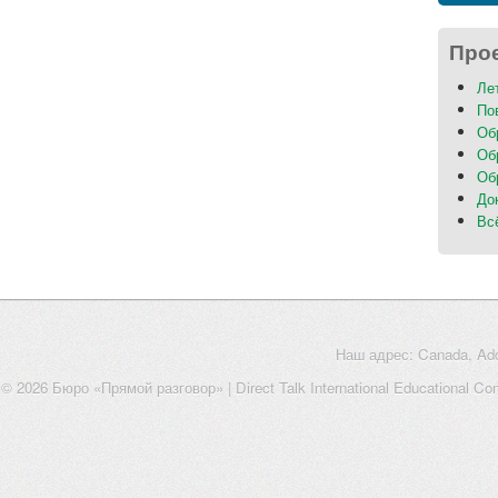
Про
Ле
По
Об
Об
Об
До
Вс
Наш адрес: Canada, Addi
t © 2026 Бюро «Прямой разговор»
| Direct Talk International Educational C