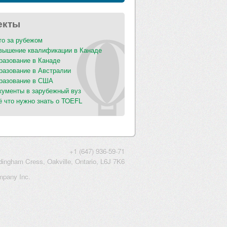
екты
то за рубежом
вышение квалификации в Канаде
разование в Канаде
разование в Австралии
разование в США
кументы в зарубежный вуз
ё что нужно знать о TOEFL
+1 (647) 936-59-71
ngham Cress, Oakville, Ontario, L6J 7K6
ompany Inc.