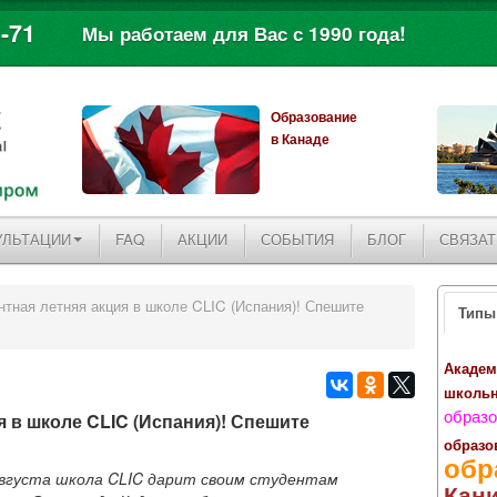
-71
Мы работаем для Вас с 1990 года!
Образование
в Канаде
УЛЬТАЦИИ
FAQ
АКЦИИ
СОБЫТИЯ
БЛОГ
СВЯЗАТ
тная летняя акция в школе CLIC (Испания)! Спешите
Типы
Академ
школь
образо
 в школе CLIC (Испания)! Спешите
образо
обр
августа школа CLIC дарит своим студентам
Кан