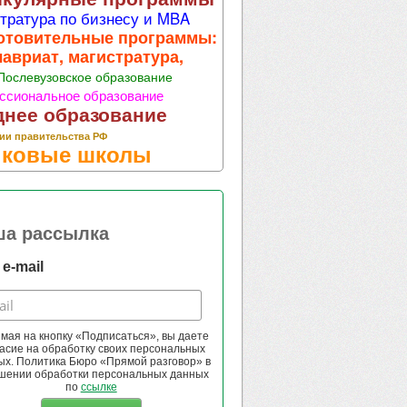
тратура по бизнесу и MBA
отовительные программы:
лавриат, магистратура,
Послевузовское образование
ссиональное образование
днее образование
ии правительства РФ
ковые школы
ша рассылка
e-mail
мая на кнопку «Подписаться», вы даете
асие на обработку своих персональных
ых. Политика Бюро «Прямой разговор» в
шении обработки персональных данных
по
ссылке