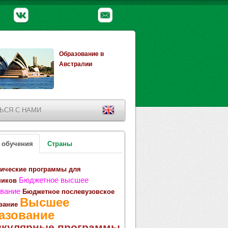
Образование в
Австралии
ЬСЯ С НАМИ
 обучения
Страны
ические программы для
Бюджетное высшее
ников
вание
Бюджетное послевузовское
Высшее
вание
азование
икулярные программы