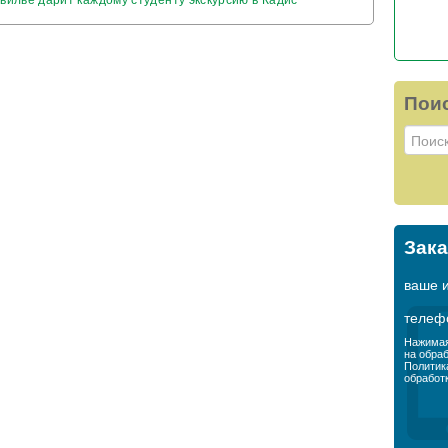
Пои
Зака
ваше 
телеф
Нажимая
на обра
Политик
обработ