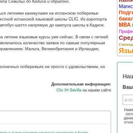
а Севильи до Кадиса и обратно.
Магис
Подг
ться летними каникулами на испанском побережье
бака
естной испанской языковой школы CLIC. Из аэропорта
MBA
автобус-шаттл напрямую до кампуса школы в Кадисе.
Профе
Сре
 летние языковые курсы уже сейчас. В связи с летней
величилось количество заявок по самым популярным
Стипенд
Язы
правлениям: Мальта, Великобритания и Ирландия,
солнечных побережьях не просто с удовольствием, но
На
Дополнительная информация:
Ваш 
Clic IH Sevilla
на нашем сайте
Нажи
согл
данн
отно
вилье дарит каждому студенту экскурсию в Кадис