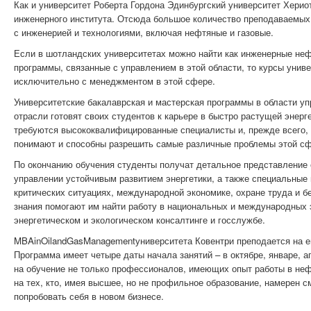
Как и университет Роберта Гордона Эдинбургский университет Хериот
инженерного института. Отсюда большое количество преподаваемых 
с инженерией и технологиями, включая нефтяные и газовые.
Если в шотландских университетах можно найти как инженерные неф
программы, связанные с управлением в этой области, то курсы унив
исключительно с менеджментом в этой сфере.
Университетские бакалаврская и мастерская программы в области у
отрасли готовят своих студентов к карьере в быстро растущей энерг
требуются высококвалифицированные специалисты и, прежде всего,
понимают и способны разрешить самые различные проблемы этой сф
По окончанию обучения студенты получат детальное представление
управлении устойчивым развитием энергетики, а также специальные
критических ситуациях, международной экономике, охране труда и б
знания помогают им найти работу в национальных и международных 
энергетическом и экологическом консалтинге и госслужбе.
MBAinOilandGasManagementуниверситета Ковентри преподается на е
Программа имеет четыре даты начала занятий – в октябре, январе, а
на обучение не только профессионалов, имеющих опыт работы в неф
на тех, кто, имея высшее, но не профильное образование, намерен с
попробовать себя в новом бизнесе.