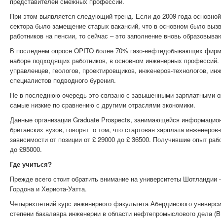
представителей смежных профессий.
При этом выявляется следующий тренд. Если до 2009 года основной
сектора было замещение старых вакансий, что в основном было вы
работников на пенсии, то сейчас – это заполнение вновь образовыв
В последнем опросе OPITO более 70% газо-нефтедобывающих фирм 
наборе подходящих работников, в основном инженерных профессий. 
управленцев, геологов, проектировщиков, инженеров-технологов, ин
специалистов подводного бурения.
Не в последнюю очередь это связано с завышенными зарплатными ож
самые низкие по сравнению с другими отраслями экономики.
Данные организации Graduate Prospects, занимающейся информацио
британских вузов, говорят о том, что стартовая зарплата инженеров
зависимости от позиции от £ 29000 до £ 36500. Получившие опыт раб
до £95000.
Где учиться?
Прежде всего стоит обратить внимание на университеты Шотландии 
Гордона и Хериота-Уатта.
Четырехлетний курс инженерного факультета Абердинского универси
степени бакалавра инженерии в области нефтепромыслового дела (BEn