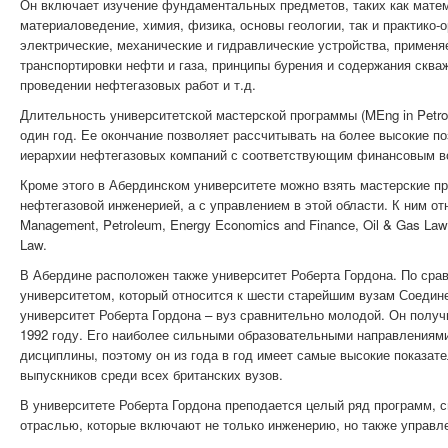
Он включает изучение фундаментальных предметов, таких как матем
материаловедение, химия, физика, основы геологии, так и практико-
электрические, механические и гидравлические устройства, примен
транспортировки нефти и газа, принципы бурения и содержания скваж
проведении нефтегазовых работ и т.д.
Длительность университетской мастерской программы (MEng in Petrol
один год. Ее окончание позволяет рассчитывать на более высокие п
иерархии нефтегазовых компаний с соответствующим финансовым в
Кроме этого в Абердинском университете можно взять мастерские п
нефтегазовой инженерией, а с управлением в этой области. К ним отно
Management, Petroleum, Energy Economics and Finance, Oil & Gas Law w
Law.
В Абердине расположен также университет Роберта Гордона. По сра
университетом, который относится к шести старейшим вузам Соедин
университет Роберта Гордона – вуз сравнительно молодой. Он получ
1992 году. Его наиболее сильными образовательными направлениям
дисциплины, поэтому он из года в год имеет самые высокие показат
выпускников среди всех британских вузов.
В университете Роберта Гордона преподается целый ряд программ, 
отраслью, которые включают не только инженерию, но также управл