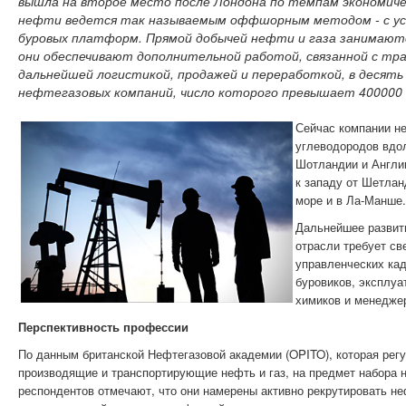
вышла на второе место после Лондона по темпам экономиче
нефти ведется так называемым оффшорным методом - с ус
буровых платформ. Прямой добычей нефти и газа занимаются
они обеспечивают дополнительной работой, связанной с тр
дальнейшей логистикой, продажей и переработкой, в десять
нефтегазовых компаний, число которого превышает 400000 
Сейчас компании н
углеводородов вдо
Шотландии и Англии
к западу от Шетлан
море и в Ла-Манше.
Дальнейшее развит
отрасли требует св
управленческих кад
буровиков, эксплуа
химиков и менедже
Перспективность профессии
По данным британской Нефтегазовой академии (OPITO), которая рег
производящие и транспортирующие нефть и газ, на предмет набора 
респондентов отмечают, что они намерены активно рекрутировать не