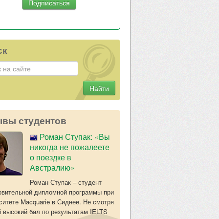
ск
Найти
ывы студентов
Роман Ступак: «Вы
никогда не пожалеете
о поездке в
Австралию»
Роман Ступак – студент
овительной дипломной программы при
ситете Macquarie в Сиднее. Не смотря
й высокий бал по результатам IELTS