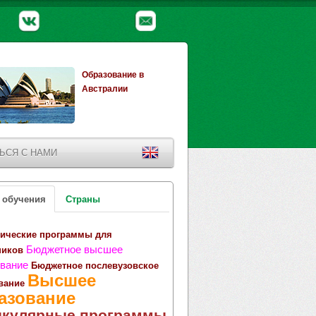
Образование в
Австралии
ЬСЯ С НАМИ
 обучения
Страны
ические программы для
Бюджетное высшее
ников
вание
Бюджетное послевузовское
Высшее
вание
азование
икулярные программы