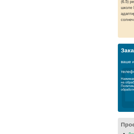
(6.5) 
школе 
адапти
солнеч
Зака
ваше 
телеф
Нажимая
на обра
Политик
обработ
Про
Ле