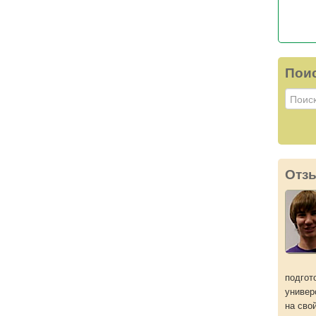
Пои
Отз
подгот
универ
на сво