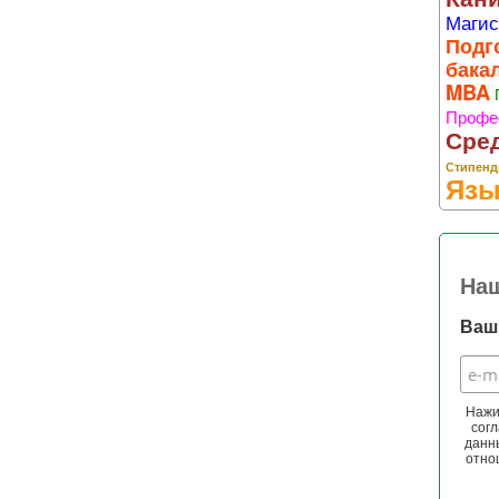
Магис
Подг
бака
MBA
Профе
Сре
Стипенд
Язы
На
Ваш 
Нажи
согл
данн
отно