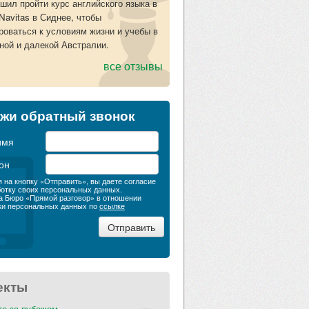
решил пройти курс английского языка в
Navitas в Сиднее, чтобы
роваться к условиям жизни и учебы в
ной и далекой Австралии.
все отзывы
жи обратный звонок
имя
он
 на кнопку «Отправить», вы даете согласие
ботку своих персональных данных.
а Бюро «Прямой разговор» в отношении
ки персональных данных по
ссылке
екты
то за рубежом