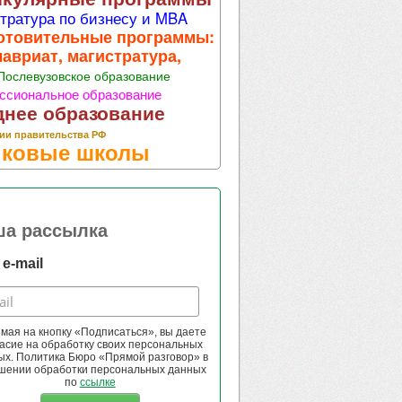
тратура по бизнесу и MBA
отовительные программы:
лавриат, магистратура,
Послевузовское образование
ссиональное образование
днее образование
ии правительства РФ
ковые школы
ша рассылка
e-mail
мая на кнопку «Подписаться», вы даете
асие на обработку своих персональных
ых. Политика Бюро «Прямой разговор» в
шении обработки персональных данных
по
ссылке