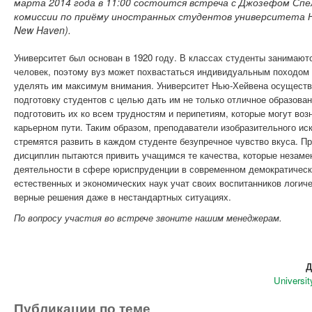
марта 2014 года в 11:00 состоится встреча с Джозефом Сп
комиссии по приёму иностранных студентов университета Нью
New Haven).
Университет был основан в 1920 году. В классах студенты занимают
человек, поэтому вуз может похвастаться индивидуальным походом 
уделять им максимум внимания. Университет Нью-Хейвена осущест
подготовку студентов с целью дать им не только отличное образовани
подготовить их ко всем трудностям и перипетиям, которые могут воз
карьерном пути. Таким образом, преподаватели изобразительного ис
стремятся развить в каждом студенте безупречное чувство вкуса. П
дисциплин пытаются привить учащимся те качества, которые незам
деятельности в сфере юриспруденции в современном демократическ
естественных и экономических наук учат своих воспитанников логич
верные решения даже в нестандартных ситуациях.
По вопросу участия во встрече звоните нашим менеджерам.
Д
Universi
Публикации по теме