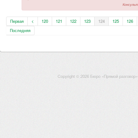
Консульт
Первая
<
120
121
122
123
124
125
126
Последняя
Copyright © 2026 Бюро «Прямой разговор