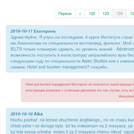
Первая
<
122
123
124
1
2010-10-11
Екатерина
Здравствуйте. Я учусь на последнем, 4 курсе Института стра
им.Ломоносова по специальности востоковед, филолог. Мой с
IELTS только планирую сдавать, но уровень знаний - Advanced
возможность поступить в магистратуру автралийского вуза бе
следующем году по специальности Asian Studies или с изме
скажем, Hotel and tourism management? спасибо.
Hotel and tourism management бесплатно не получится, магистратура 
иностранцев возможно с отличным дипломом и в том случае, есть ес
Консульт
2010-10-10
Aika
Hochu poehat` na letnee obuchenie angliskogo,, no ne znayu kud
chtob eshe i ne dorogo bylo. tol`ko maksimum na 2 mesyaca, ya p
tut toje svoya ucheba. mojno li za 2 mesyaca chemu nibud` nauc