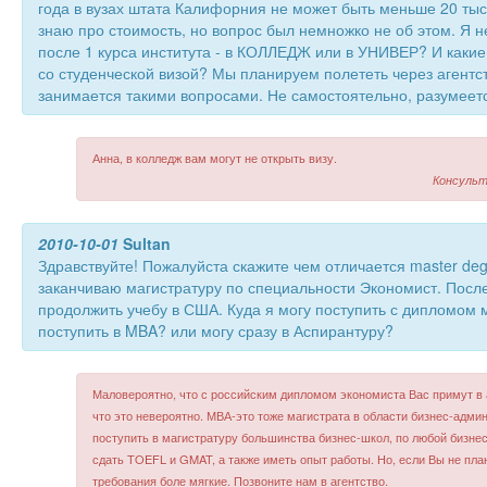
года в вузах штата Калифорния не может быть меньше 20 тыся
знаю про стоимость, но вопрос был немножко не об этом. Я н
после 1 курса института - в КОЛЛЕДЖ или в УНИВЕР? И каки
со студенческой визой? Мы планируем полететь через агентст
занимается такими вопросами. Не самостоятельно, разумее
Анна, в колледж вам могут не открыть визу.
Консульт
2010-10-01
Sultan
Здравствуйте! Пожалуйста скажите чем отличается master deg
заканчиваю магистратуру по специальности Экономист. Посл
продолжить учебу в США. Куда я могу поступить с дипломом 
поступить в MBA? или могу сразу в Аспирантуру?
Маловероятно, что с российским дипломом экономиста Вас примут в 
что это невероятно. МВА-это тоже магистрата в области бизнес-адми
поступить в магистратуру большинства бизнес-школ, по любой бизне
сдать TOEFL и GMAT, а также иметь опыт работы. Но, если Вы не план
требования боле мягкие. Позвоните нам в агентство.