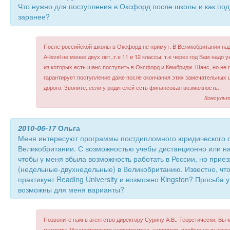
Что нужно для поступления в Оксфорд после школы и как подг
заранее?
После российской школы в Оксфорд не примут. В Великобритании на
А-level не менее двух лет,.т.е 11 и 12 классы, т.е через год Вам надо 
из которых есть шанс поступить в Оксфорд и Кембридж. Шанс, но не г
гарантирует поступление даже после окончания этих замечательных 
дорого. Звоните, если у родителей есть финансовая возможность.
Консульт
2010-06-17
Ольга
Меня интересуют программы постдипломного юридического 
Великобритании. С возможностью учебы дистанционно или на о
чтобы у меня вбыла возможность работать в России, но приез
(недельные-двухнедельные) в Великобританию. Известно, чт
практикует Reading University и возможно Kingston? Просьба у
возможны для меня варианты?
Позвоните нам в агентство директору Сурину А.В.. Теоретически, Вы 
магистра Манчестерского университета, например, вообще не выезжа