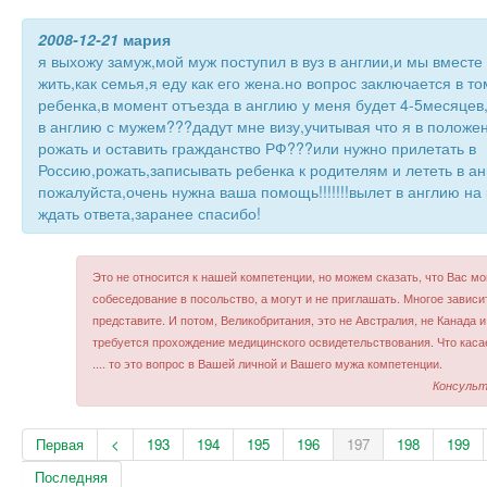
2008-12-21
мария
я выхожу замуж,мой муж поступил в вуз в англии,и мы вместе 
жить,как семья,я еду как его жена.но вопрос заключается в т
ребенка,в момент отъезда в англию у меня будет 4-5месяцев
в англию с мужем???дадут мне визу,учитывая что я в полож
рожать и оставить гражданство РФ???или нужно прилетать в
Россию,рожать,записывать ребенка к родителям и лететь в 
пожалуйста,очень нужна ваша помощь!!!!!!!вылет в англию н
ждать ответа,заранее спасибо!
Это не относится к нашей компетенции, но можем сказать, что Вас мо
собеседование в посольство, а могут и не приглашать. Многое зависит
представите. И потом, Великобритания, это не Австралия, не Канада 
требуется прохождение медицинского освидетельствования. Что каса
.... то это вопрос в Вашей личной и Вашего мужа компетенции.
Консульт
Первая
<
193
194
195
196
197
198
199
Последняя