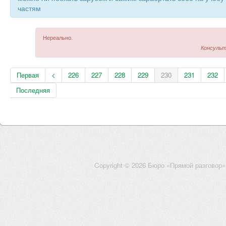
частям
Нереально.
Консульт
Первая
<
226
227
228
229
230
231
232
Последняя
Copyright © 2026 Бюро «Прямой разговор