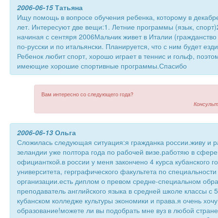
2006-06-15
Татьяна
Ищу помощь в вопросе обучения ребенка, которому в декабр
лет. Интересуют две вещи:1. Летние программы (язык, спорт)
начиная с сентяря 2006Мальчик живет в Италии (гражданство
по-русски и по итальянски. Планируется, что с ним будет езди
Ребенок любит спорт, хорошо играет в теннис и гольф, поэт
имеющие хорошие спортивные программы.Спасибо
Вам интересно со следующего года?
Консульт
2006-06-13
Ольга
Сложилась следующая ситуация:я гражданка россии.живу и р
зеландии уже полтора года по рабочей визе.работяю в сфере
официанткой.в россии у меня закончено 4 курса кубанского г
университета, герграфического факультета по специальност
организации.есть диплом о превом средне-специальном обра
преподаватель английского языка в средней школе классы с 5
кубанском колледже культуры экономики и права.я очень хочу
образование!можете ли вы подобрать мне вуз в любой стран