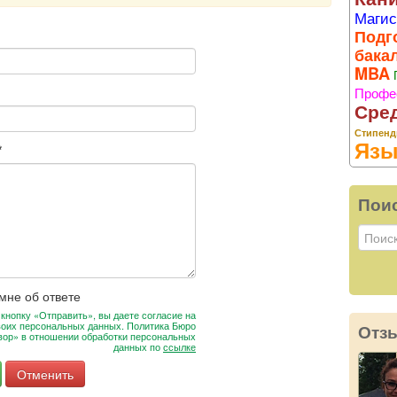
Магис
Подг
бака
MBA
Профе
Сре
Стипенд
Язы
*
Пои
мне об ответе
кнопку «Отправить», вы даете согласие на
воих персональных данных. Политика Бюро
Отз
вор» в отношении обработки персональных
данных по
ссылке