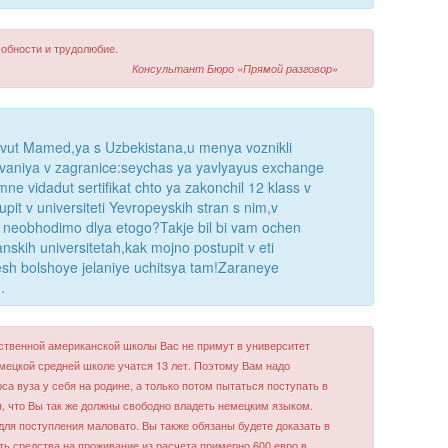
собности и трудолюбие.
Консультант Бюро «Прямой разговор»
vut Mamed,ya s Uzbekistana,u menya voznikli
vaniya v zagranice:seychas ya yavlyayus exchange
e vidadut sertifikat chto ya zakonchil 12 klass v
it v universiteti Yevropeyskih stran s nim,v
 neobhodimo dlya etogo?Takje bil bi vam ochen
skih universitetah,kak mojno postupit v eti
eyesh bolshoye jelaniye uchitsya tam!Zaraneye
.
ственной американской школы Вас не примут в университет
емецкой средней школе учатся 13 лет. Поэтому Вам надо
рса вуза у себя на родине, а только потом пытаться поступать в
, что Вы так же должны свободно владеть немецким языком.
ля поступления маловато. Вы также обязаны будете доказать в
ть средства на проживание из расчета примерно 600 евро в