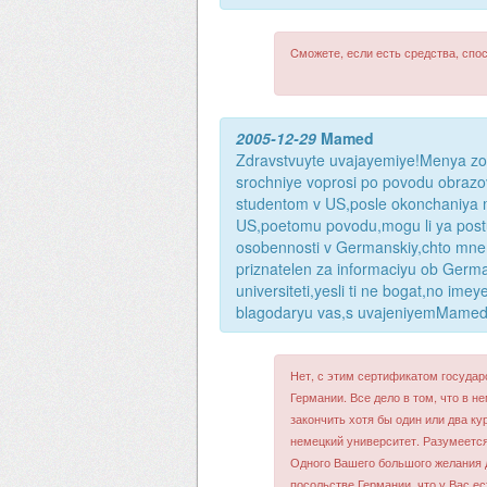
Cможете, если есть средства, спо
2005-12-29
Mamed
Zdravstvuyte uvajayemiye!Menya zo
srochniye voprosi po povodu obrazo
studentom v US,posle okonchaniya mn
US,poetomu povodu,mogu li ya postup
osobennosti v Germanskiy,chto mne
priznatelen za informaciyu ob German
universiteti,yesli ti ne bogat,no im
blagodaryu vas,s uvajeniyemMamed
Нет, с этим сертификатом государ
Германии. Все дело в том, что в н
закончить хотя бы один или два ку
немецкий университет. Разумеется
Одного Вашего большого желания д
посольстве Германии, что у Вас ес