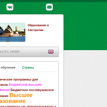
Образование в
Австралии
ЬСЯ С НАМИ
 обучения
Страны
ические программы для
Бюджетное высшее
ников
вание
Бюджетное послевузовское
Высшее
вание
азование
икулярные программы