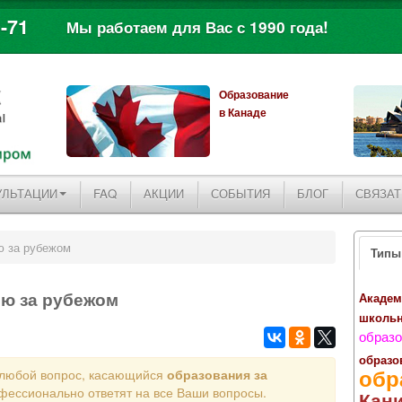
-71
Мы работаем для Вас с 1990 года!
Образование
в Канаде
УЛЬТАЦИИ
FAQ
АКЦИИ
СОБЫТИЯ
БЛОГ
СВЯЗАТ
ю за рубежом
Типы
ию за рубежом
Академ
школь
образо
образо
обр
 любой вопрос, касающийся
образования за
фессионально ответят на все Ваши вопросы.
Кан