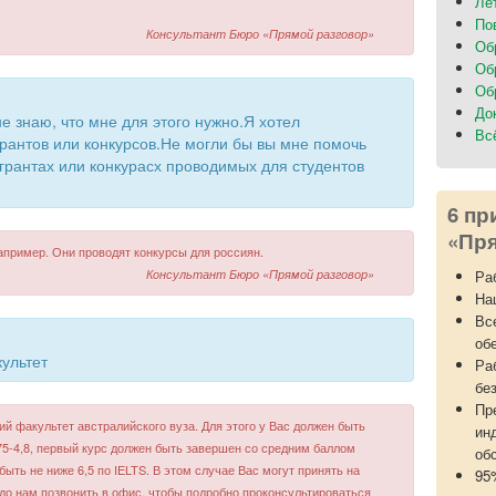
Ле
По
Консультант Бюро «Прямой разговор»
Об
Об
Об
До
не знаю, что мне для этого нужно.Я хотел
Вс
рантов или конкурсов.Не могли бы вы мне помочь
рантах или конкурасх проводимых для студентов
6 пр
«Пря
апример. Они проводят конкурсы для россиян.
Консультант Бюро «Прямой разговор»
Ра
На
Вс
об
ультет
Ра
бе
Пр
ий факультет австралийского вуза. Для этого у Вас должен быть
ин
,75-4,8, первый курс должен быть завершен со средним баллом
об
 быть не ниже 6,5 по IELTS. В этом случае Вас могут принять на
95
до нам позвонить в офис, чтобы подробно проконсультироваться