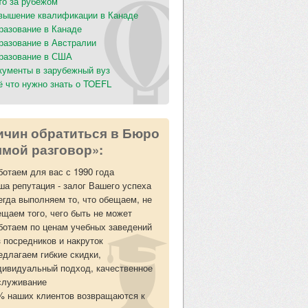
то за рубежом
вышение квалификации в Канаде
разование в Канаде
разование в Австралии
разование в США
кументы в зарубежный вуз
ё что нужно знать о TOEFL
ичин обратиться в Бюро
мой разговор»:
ботаем для вас с 1990 года
ша репутация - залог Вашего успеха
егда выполняем то, что обещаем, не
ещаем того, чего быть не может
ботаем по ценам учебных заведений
з посредников и накруток
едлагаем гибкие скидки,
дивидуальный подход, качественное
служивание
% наших клиентов возвращаются к