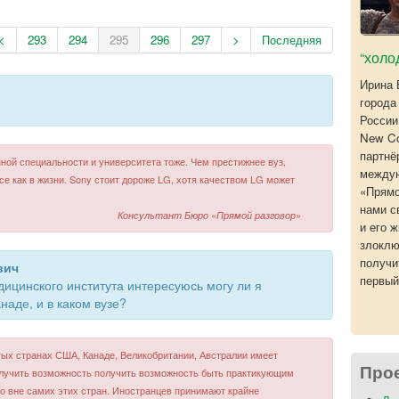
<
293
294
295
296
297
>
Последняя
“холо
Ирина 
города
России
New Co
партнё
нной специальности и университета тоже. Чем престижнее вуз,
междун
се как в жизни. Sony стоит дороже LG, хотя качеством LG может
«Прямо
нами с
Консультант Бюро «Прямой разговор»
и его 
злоклю
получи
вич
первый
дицинского института интересуюсь могу ли я
наде, и в каком вузе?
тых странах США, Канаде, Великобритании, Австралии имеет
Про
лучить возможность получить возможность быть практикующим
о вне самих этих стран. Иностранцев принимают крайне