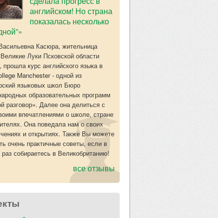
сделала прогресс в
английском! Но страна
показалась несколько
дной”»
Васильевна Касюра, жительница
 Великие Луки Псковской области
, прошла курс английского языка в
llege Manchester - одной из
рский языковых школ Бюро
ародных образовательных программ
й разговор». Далее она делиться с
воими впечатлениями о школе, стране
жителях. Она поведала нам о своих
чениях и открытиях. Также Вы можете
ть очень практичные советы, если в
 раз собираетесь в Великобританию!
все отзывы
екты