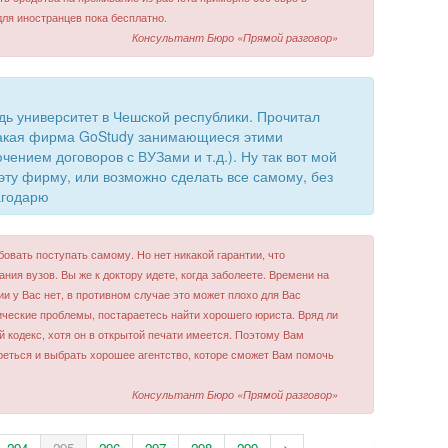
для иностранцев пока бесплатно.
Консультант Бюро «Прямой разговор»
удь университет в Чешской республики. Прочитал
 такая фирма GoStudy занимающиеся этими
чением договоров с ВУЗами и т.д.). Ну так вот мой
 эту фирму, или возможно сделать все самому, без
агодарю
овать поступать самому. Но нет никакой гарантии, что
ания вузов. Вы же к доктору идете, когда заболеете. Времени на
и у Вас нет, в противном случае это может плохо для Вас
дические проблемы, постараетесь найти хорошего юриста. Вряд ли
й кодекс, хотя он в открытой печати имеется. Поэтому Вам
реться и выбрать хорошее агентство, которе сможет Вам помочь
Консультант Бюро «Прямой разговор»