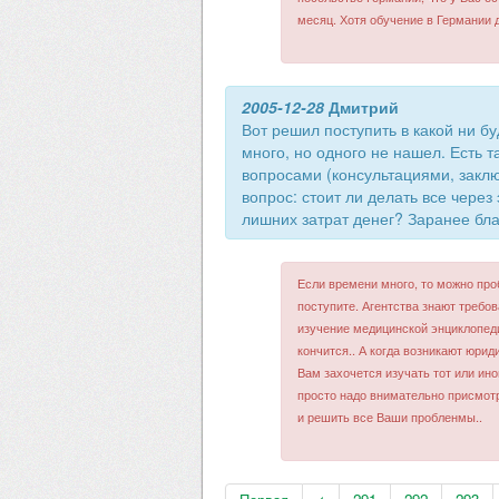
месяц. Хотя обучение в Германии 
2005-12-28
Дмитрий
Вот решил поступить в какой ни б
много, но одного не нашел. Есть
вопросами (консультациями, заклю
вопрос: стоит ли делать все через
лишних затрат денег? Заранее бл
Если времени много, то можно проб
поступите. Агентства знают требов
изучение медицинской энциклопеди
кончится.. А когда возникают юри
Вам захочется изучать тот или ино
просто надо внимательно присмот
и решить все Ваши пробленмы..