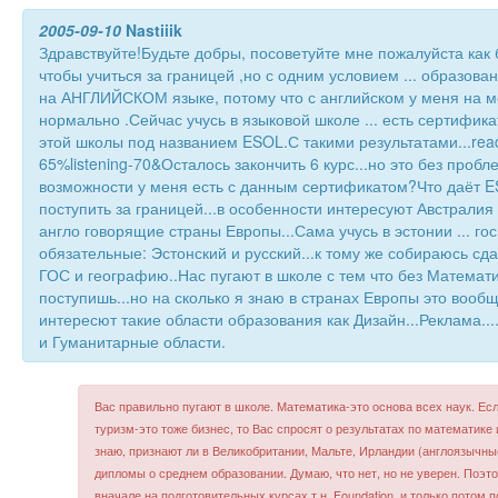
2005-09-10
Nastiiik
Здравствуйте!Будьте добры, посоветуйте мне пожалуйста как 
чтобы учиться за границей ,но с одним условием ... образова
на АНГЛИЙСКОМ языке, потому что с английском у меня на м
нормально .Сейчас учусь в языковой школе ... есть сертифика
этой школы под названием ESOL.С такими результатами...read
65%listening-70&Осталось закончить 6 курс...но это без проб
возможности у меня есть с данным сертификатом?Что даёт E
поступить за границей...в особенности интересуют Австралия ,
англо говорящие страны Европы...Сама учусь в эстонии ... гос
обязательные: Эстонский и русский...к тому же собираюсь сда
ГОС и географию..Нас пугают в школе с тем что без Математи
поступишь...но на сколько я знаю в странах Европы это вооб
интересют такие области образования как Дизайн...Реклама...
и Гуманитарные области.
Вас правильно пугают в школе. Математика-это основа всех наук. Есл
туризм-это тоже бизнес, то Вас спросят о результатах по математике 
знаю, признают ли в Великобритании, Мальте, Ирландии (англоязычн
дипломы о среднем образовании. Думаю, что нет, но не уверен. Поэт
вначале на подготовительных курсах,т.н. Foundation, и только потом 