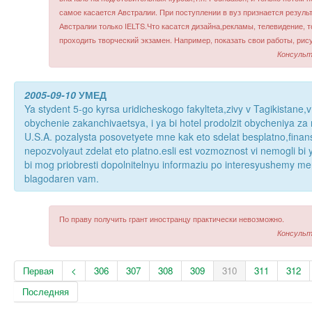
самое касается Австралии. При поступлении в вуз признается резуль
Австралии только IELTS.Что касатся дизайна,рекламы, телевидение, т
проходить творческий экзамен. Например, показать свои работы, рису
Консульт
2005-09-10
УМЕД
Ya stydent 5-go kyrsa uridicheskogo fakylteta,zivy v Tagikistan
obychenie zakanchivaetsya, i ya bi hotel prodolzit obycheniya za 
U.S.A. pozalysta posovetyete mne kak eto sdelat besplatno,fina
nepozvolyaut zdelat eto platno.esli est vozmoznost vi nemogli bi 
bi mog priobresti dopolnitelnyu informaziu po interesyushemy m
blagodaren vam.
По праву получить грант иностранцу практически невозможно.
Консульт
Первая
<
306
307
308
309
310
311
312
Последняя