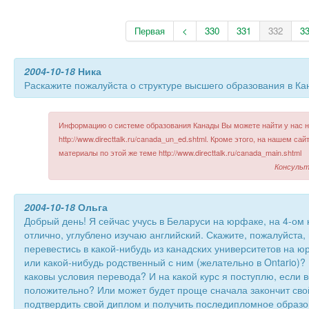
Первая
<
330
331
332
3
2004-10-18
Ника
Раскажите пожалуйста о структуре высшего образования в Ка
Информацию о системе образования Канады Вы можете найти у нас на
http://www.directtalk.ru/canada_un_ed.shtml. Кроме этого, на нашем са
материалы по этой же теме http://www.directtalk.ru/canada_main.shtml
Консульт
2004-10-18
Ольга
Добрый день! Я сейчас учусь в Беларуси на юрфаке, на 4-ом к
отлично, углублено изучаю английский. Скажите, пожалуйста,
перевестись в какой-нибудь из канадских университетов на ю
или какой-нибудь родственный с ним (желательно в Ontario)
каковы условия перевода? И на какой курс я поступлю, если 
положительно? Или может будет проще сначала закончит сво
подтвердить свой диплом и получить последипломное образо