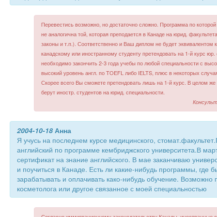
Перевестись возможно, но достаточно сложно. Программа по которой
не аналогична той, которая преподается в Канаде на юрид. факультет
законы и т.п.). Соответственно и Ваш диплом не будет эквивалентом 
канадскому или иностранному студенту претендовать на 1-й курс юр. 
необходимо закончить 2-3 года учебы по любой специальности с выс
высокий уровень англ. по TOEFL либо IELTS, плюс в некоторых случая
Скорее всего Вы сможете претендовать лишь на 1-й курс. В целом же 
берут иностр. студентов на юрид. специальности.
Консульт
2004-10-18
Анна
Я учусь на последнем курсе медицинского, стомат.факультет
английский по программе кембриджского университета.В мар
сертификат на знание английского. В мае заканчиваю универс
и поучиться в Канаде. Есть ли какие-нибудь программы, где 
зарабатывать и оплачивать како-нибудь обучение. Возможно
косметолога или другое связанное с моей специальностью
Согласно иммиграционному законодательству Канады, иностранные с