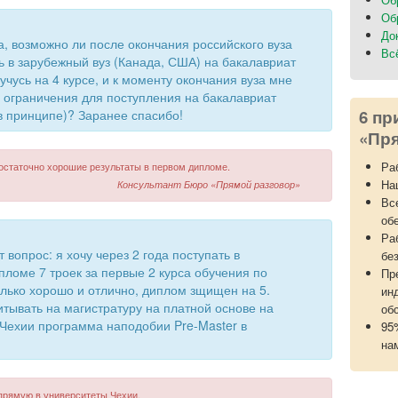
Об
До
а, возможно ли после окончания российского вуза
Вс
ь в зарубежный вуз (Канада, США) на бакалавриат
чусь на 4 курсе, и к моменту окончания вуза мне
ые ограничения для поступления на бакалавриат
6 пр
в принципе)? Заранее спасибо!
«Пря
Ра
достаточно хорошие результаты в первом дипломе.
На
Консультант Бюро «Прямой разговор»
Вс
об
Ра
 вопрос: я хочу через 2 года поступать в
бе
пломе 7 троек за первые 2 курса обучения по
Пр
ько хорошо и отлично, диплом зщищен на 5.
ин
итывать на магистратуру на платной основе на
об
 Чехии программа наподобии Pre-Master в
95
на
прямую в университеты Чехии.