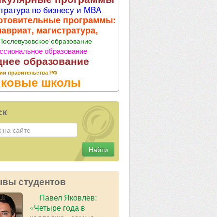
тратура по бизнесу и MBA
отовительные программы:
лавриат, магистратура,
Послевузовское образование
ссиональное образование
днее образование
ии правительства РФ
ковые школы
ск
Найти
ывы студентов
Павел Яковлев:
«Четыре года в