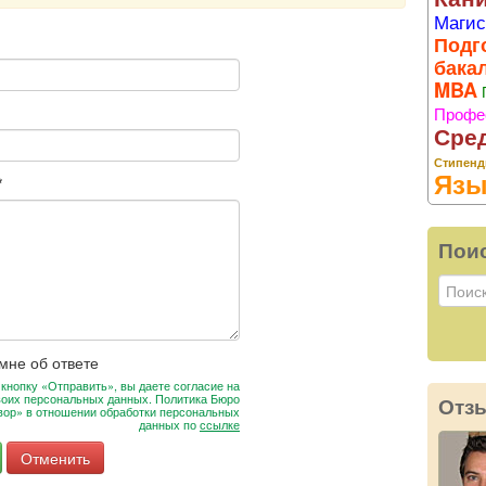
Магис
Подг
бака
MBA
Профе
Сре
Стипенд
Язы
*
Пои
мне об ответе
кнопку «Отправить», вы даете согласие на
воих персональных данных. Политика Бюро
Отз
вор» в отношении обработки персональных
данных по
ссылке