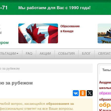
-71
Мы работаем для Вас с 1990 года!
Образование
в Канаде
УЛЬТАЦИИ
FAQ
АКЦИИ
СОБЫТИЯ
БЛОГ
СВЯЗАТ
ю за рубежом
Типы
ию за рубежом
Академ
школь
образо
образо
обр
 любой вопрос, касающийся
образования за
фессионально ответят на все Ваши вопросы.
Кан