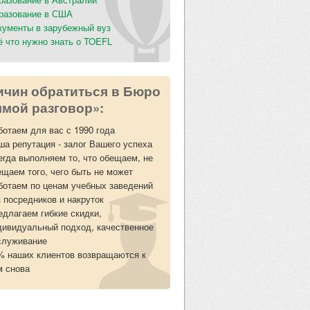
разование в США
кументы в зарубежный вуз
ё что нужно знать о TOEFL
ичин обратиться в Бюро
мой разговор»:
ботаем для вас с 1990 года
ша репутация - залог Вашего успеха
егда выполняем то, что обещаем, не
ещаем того, чего быть не может
ботаем по ценам учебных заведений
з посредников и накруток
едлагаем гибкие скидки,
дивидуальный подход, качественное
служивание
% наших клиентов возвращаются к
м снова