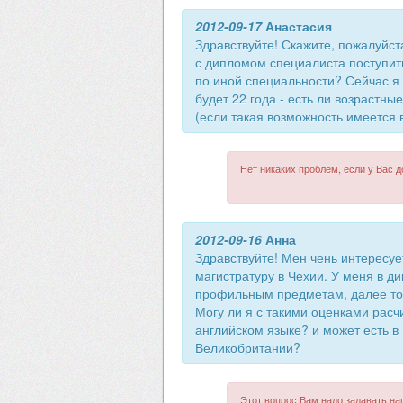
2012-09-17
Анастасия
Здравствуйте! Скажите, пожалуйст
с дипломом специалиста поступит
по иной специальности? Сейчас я у
будет 22 года - есть ли возрастн
(если такая возможность имеется 
Нет никаких проблем, если у Вас 
2012-09-16
Анна
Здравствуйте! Мен чень интересует
магистратуру в Чехии. У меня в ди
профильным предметам, далее тол
Могу ли я с такими оценками расч
английском языке? и может есть в
Великобритании?
Этот вопрос Вам надо задавать на