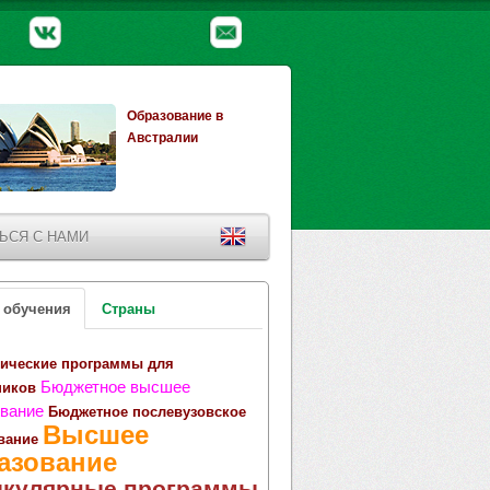
Образование в
Австралии
ЬСЯ С НАМИ
 обучения
Страны
ические программы для
Бюджетное высшее
ников
вание
Бюджетное послевузовское
Высшее
вание
азование
икулярные программы