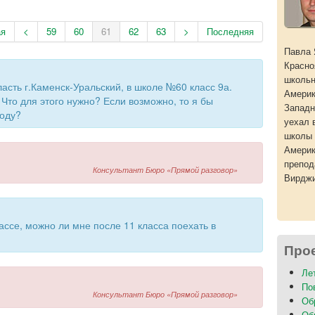
ая
<
59
60
61
62
63
>
Последняя
Павла 
Красно
школьн
ласть г.Каменск-Уральский, в школе №60 класс 9а.
Америк
 Что для этого нужно? Если возможно, то я бы
Западн
году?
уехал 
школы 
Америк
препод
Консультант Бюро «Прямой разговор»
Вирджи
лассе, можно ли мне после 11 класса поехать в
Про
Ле
По
Консультант Бюро «Прямой разговор»
Об
Об