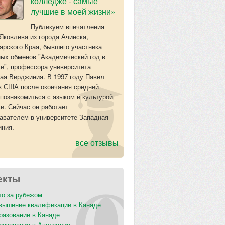
колледже - самые
лучшие в моей жизни»
Публикуем впечатления
Яковлева из города Ачинска,
ярского Края, бывшего участника
ых обменов "Академический год в
е", профессора университета
ая Вирджиния. В 1997 году Павел
в США после окончания средней
познакомиться с языком и культурой
и. Сейчас он работает
авателем в университете Западная
ния.
все отзывы
екты
то за рубежом
вышение квалификации в Канаде
разование в Канаде
разование в Австралии