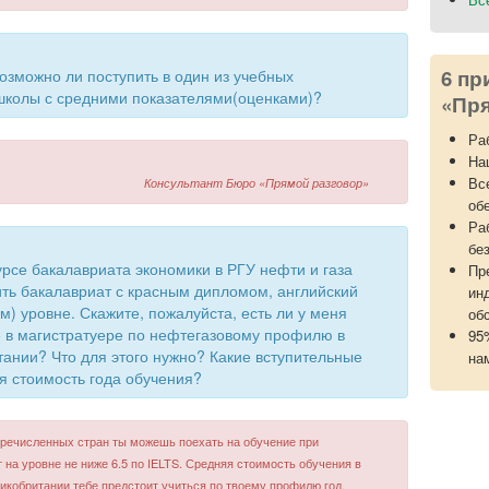
6 пр
возможно ли поступить в один из учебных
школы с средними показателями(оценками)?
«Пря
Ра
На
Вс
Консультант Бюро «Прямой разговор»
об
Ра
бе
курсе бакалавриата экономики в РГУ нефти и газа
Пр
ить бакалавриат с красным дипломом, английский
ин
м) уровне. Скажите, пожалуйста, есть ли у меня
об
 в магистратуере по нефтегазовому профилю в
95
ании? Что для этого нужно? Какие вступительные
на
я стоимость года обучения?
еречисленных стран ты можешь поехать на обучение при
т на уровне не ниже 6.5 по IELTS. Средняя стоимость обучения в
ликобритании тебе предстоит учиться по твоему профилю год,