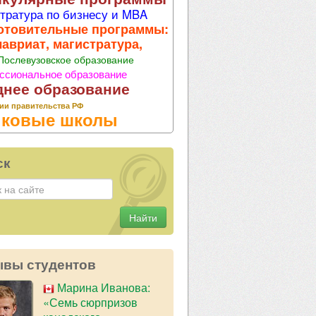
тратура по бизнесу и MBA
отовительные программы:
лавриат, магистратура,
Послевузовское образование
ссиональное образование
днее образование
ии правительства РФ
ковые школы
ск
Найти
ывы студентов
Марина Иванова:
«Семь сюрпризов