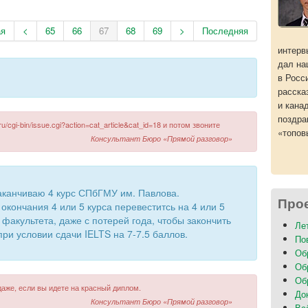
ая
<
65
66
67
68
69
>
Последняя
интерв
дал на
в Росс
расска
и кана
поздра
ru/cgi-bin/issue.cgi?action=cat_article&cat_id=18 и потом звоните
«топов
Консультант Бюро «Прямой разговор»
аканчиваю 4 курс СПбГМУ им. Павлова.
Про
окончания 4 или 5 курса перевеститсь на 4 или 5
факультета, даже с потерей года, чтобы закончить
Ле
и условии сдачи IELTS на 7-7.5 баллов.
По
Об
Об
Об
даже, если вы идете на красный диплом.
До
Консультант Бюро «Прямой разговор»
Вс