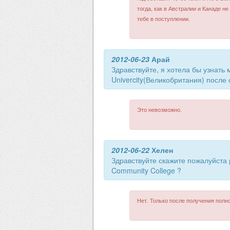
тогда, как в Австралии и Канаде н
тебе в поступлении.
2012-06-23
Арай
Здравствуйте, я хотела бы узнать 
Univercity(Великобритания) после
Это невозможно.
2012-06-22
Хелен
Здравствуйте скажите пожалуйста 
Community College ?
Нет. Только после получения полн