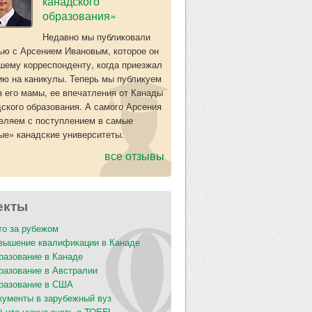
канадского
образования»
Недавно мы публиковали
ью с Арсением Ивановым, которое он
шему корреспонденту, когда приезжал
ию на каникулы. Теперь мы публикуем
з его мамы, ее впечатления от Канады
дского образования. А самого Арсения
вляем с поступлением в самые
ые» канадские университеты.
все отзывы
екты
то за рубежом
вышение квалификации в Канаде
разование в Канаде
разование в Австралии
разование в США
кументы в зарубежный вуз
ё что нужно знать о TOEFL