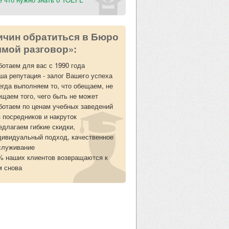
ичин обратиться в Бюро
мой разговор»:
ботаем для вас с 1990 года
ша репутация - залог Вашего успеха
егда выполняем то, что обещаем, не
ещаем того, чего быть не может
ботаем по ценам учебных заведений
з посредников и накруток
едлагаем гибкие скидки,
дивидуальный подход, качественное
служивание
% наших клиентов возвращаются к
м снова