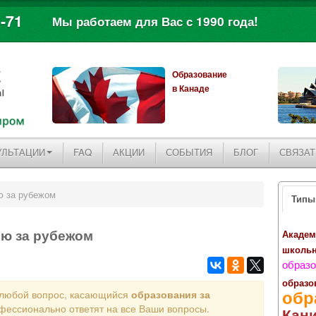
-71
Мы работаем для Вас с 1990 года!
Образование
в Канаде
УЛЬТАЦИИ
FAQ
АКЦИИ
СОБЫТИЯ
БЛОГ
СВЯЗАТ
ю за рубежом
Типы
ию за рубежом
Академ
школь
образо
образо
обр
 любой вопрос, касающийся
образования за
фессионально ответят на все Ваши вопросы.
Кан