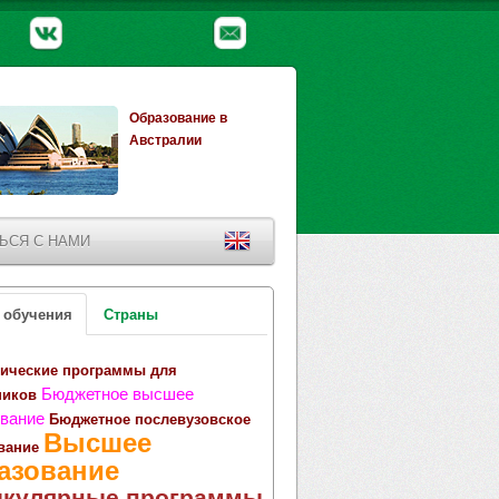
Образование в
Австралии
ЬСЯ С НАМИ
 обучения
Страны
ические программы для
Бюджетное высшее
ников
вание
Бюджетное послевузовское
Высшее
вание
азование
икулярные программы