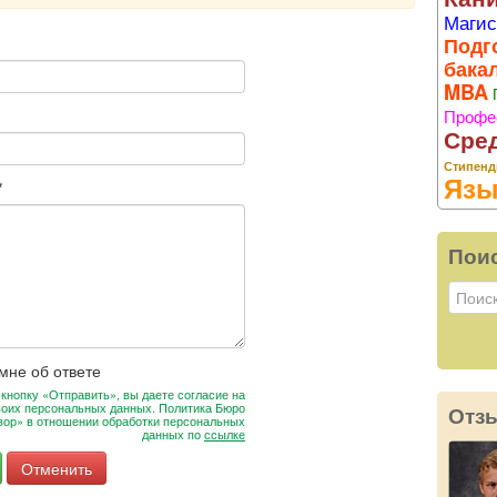
Магис
Подг
бака
MBA
Профе
Сре
Стипенд
Язы
*
Пои
мне об ответе
кнопку «Отправить», вы даете согласие на
воих персональных данных. Политика Бюро
Отз
вор» в отношении обработки персональных
данных по
ссылке