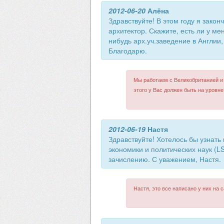
2012-06-20
Алёна
Здравствуйте! В этом году я зако
архитектор. Скажите, есть ли у ме
нибудь арх.уч.заведение в Англии
Благодарю.
Мы работаем с Великобританией и
этого у Вас должен быть на уровне
2012-06-19
Настя
Здравствуйте! Хотелось бы узнать
экономики и политических наук (L
зачислению. С уважением, Настя.
Настя, это все написано у них на с