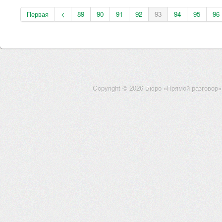
Первая
<
89
90
91
92
93
94
95
96
Copyright © 2026 Бюро «Прямой разговор