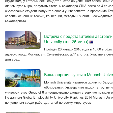
студентам, у которых есть свидетельство об успешном завершении 2
любом вузе мира, получить степень бакалавра США всего за 4 семе
образование студент получит в своем университете, а программа Te
освоить основные теории, концепции, методы и знания, необходимые
бакалавриата.
Встреча с представителем австрали
University (топ-25 мира)
Пройдёт 26 января 2016 года в 16:00 в офи
адресу: город Москва, ул. Селезнёвская, д.11а, стр.2. Участие в се
для всех.
Бакалаврские курсы в Monash Univer
Monash University является одним из безус
образования. Университет входит в группу 
университетов Group of 8 и неоднократно входил в верхние позиции 
По данным Global Employability University Rankings 2014 Monash Univ
популярным среди работодателей по всему миру вузом.