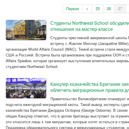
Первая
<
25
26
27
Студенты Northwest School обсудил
отношения на мастер-классе
Студенты престижной американской школы N
встречу с Жаклин Миллер (Jacqueline Miller
организации World Affairs Council (WAC). Темой встречи стали меж
США и Россией. Встреча была организована при поддержке ООН и ст
Affairs Speaker, которая организует выступления влиятельных миров
студентами Northwest School.
Канцлер казначейства Британии зая
облегчить миграционные правила д
Правительство Великобритании планирует и
подсчета ежегодной миграционной квоты. Такой вывод эксперты сдел
казначейства Британии Джорджа Осборна (George Osborne). В своем
общин Канцлер отметил, что в целом британцы выступают за огранич
это относится лишь к тем мигрантам, которые хотят остаться в стран
Поддержка образовательного сектора и международных студентов, н