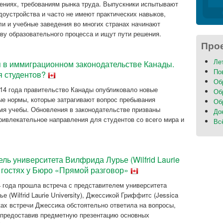
ениях, требованиям рынка труда. Выпускники испытывают
доустройства и часто не имеют практических навыков,
и и учебные заведения во многих странах начинают
ву образовательного процесса и ищут пути решения.
Про
Ле
 в иммиграционном законодательстве Канады.
По
я студентов?
Об
14 года правительство Канады опубликовало новые
Об
е нормы, которые затрагивают вопрос пребывания
Об
емя учебы. Обновления в законодательстве призваны
До
ривлекательное направления для студентов со всего мира и
Вс
ль университета Вилфрида Лурье (Wilfrid Laurie
 в гостях у Бюро «Прямой разговор»
4 года прошла встреча с представителем университета
 (Wilfrid Laurie University), Джессикой Гриффитс (Jessica
амках встречи Джессика обстоятельно ответила на вопросы,
 предоставив предметную презентацию основных