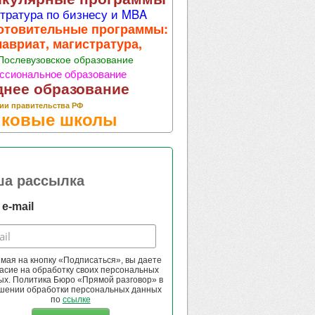
тратура по бизнесу и MBA
отовительные программы:
лавриат, магистратура,
Послевузовское образование
ссиональное образование
днее образование
ии правительства РФ
ковые школы
ша рассылка
e-mail
мая на кнопку «Подписаться», вы даете
асие на обработку своих персональных
ых. Политика Бюро «Прямой разговор» в
шении обработки персональных данных
по
ссылке