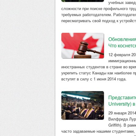
учебных завед
сложности при поиске профильного тру
требуемых работодателем. Работодател
пересматривать свой подход к устройст
Обновления
Что коснетс
12 февраля 20
иммиграционны
иностранных студентов в стране во вр
укрепить статус Канады как наиболее п
вступят в силу с 1 июня 2014 года.
Представите
University)
29 января 201
Вилфрида Лурье
Griffith). В р
часто задаваемые нашими студентами,