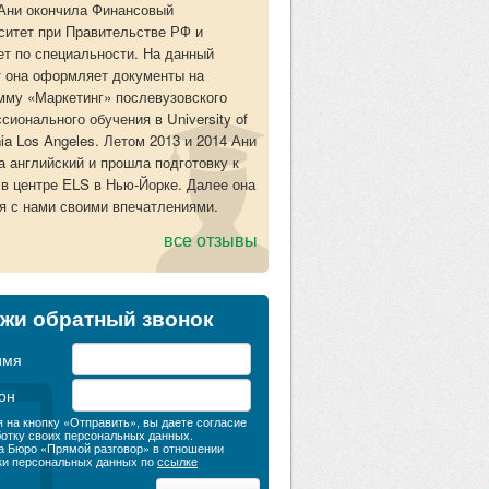
Ани окончила Финансовый
ситет при Правительстве РФ и
ет по специальности. На данный
 она оформляет документы на
мму «Маркетинг» послевузовского
сионального обучения в University of
nia Los Angeles. Летом 2013 и 2014 Ани
а английский и прошла подготовку к
в центре ELS в Нью-Йорке. Далее она
я с нами своими впечатлениями.
все отзывы
жи обратный звонок
имя
он
 на кнопку «Отправить», вы даете согласие
ботку своих персональных данных.
а Бюро «Прямой разговор» в отношении
ки персональных данных по
ссылке