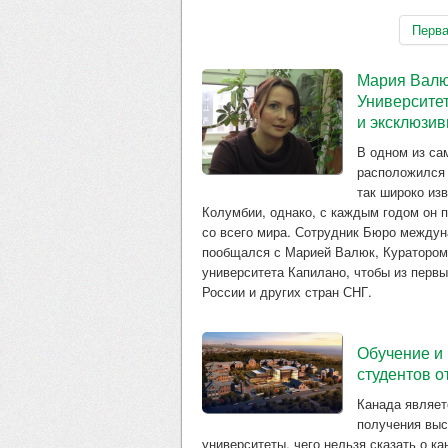
Перв
Мария Валю
Университет
и эксклюзив
В одном из са
расположился У
так широко изв
Колумбии, однако, с каждым годом он 
со всего мира. Сотрудник Бюро между
пообщался с Марией Валюк, Куратором
университета Капилано, чтобы из перв
России и других стран СНГ.
Обучение и
студентов 
Канада являет
получения выс
университеты, чего нельзя сказать о к