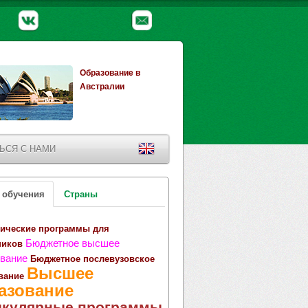
Образование в
Австралии
ЬСЯ С НАМИ
 обучения
Страны
ические программы для
Бюджетное высшее
ников
вание
Бюджетное послевузовское
Высшее
вание
азование
икулярные программы