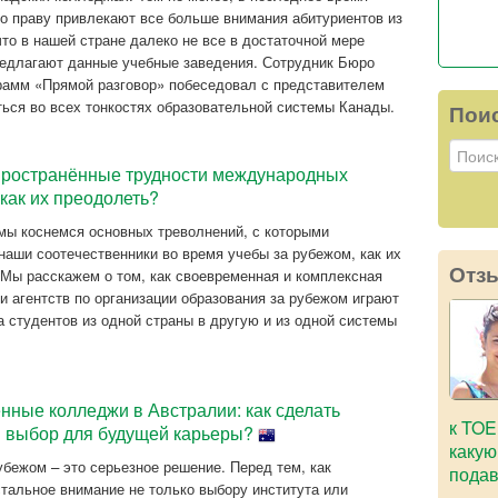
о праву привлекают все больше внимания абитуриентов из
что в нашей стране далеко не все в достаточной мере
редлагают данные учебные заведения. Сотрудник Бюро
амм «Прямой разговор» побеседовал с представителем
ься во всех тонкостях образовательной системы Канады.
Пои
ространённые трудности международных
 как их преодолеть?
 мы коснемся основных треволнений, с которыми
наши соотечественники во время учебы за рубежом, как их
Отз
 Мы расскажем о том, как своевременная и комплексная
 агентств по организации образования за рубежом играют
 студентов из одной страны в другую и из одной системы
нные колледжи в Австралии: как сделать
к TOE
 выбор для будущей карьеры?
какую
убежом – это серьезное решение. Перед тем, как
подав
тальное внимание не только выбору института или