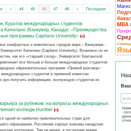
Магис
ая
<
44
45
46
47
48
>
Последняя
Подг
бака
к, Куратор международных студентов
MBA
а Капилано (Ванкувер, Канада): «Преимущества
Профе
ные программы Capilano University»
Сре
Стипенд
мых комфортных и живописных городов мира – Ванкувере -
Язы
ниверситет Капилано (Capilano University). Возможно он не
естен, как его «старший сосед», Университет Британской
привлекает все больше и больше международных студентов
народных образовательных программ «Прямой разговор»
 международных студентов в приемной комиссии
На
ых рук получить информацию, волнующую студентов из
Ваш 
 карьера за рубежом: на вопросы международных
отвечает колледж Humber
Нажи
согл
данн
ся одной из наиболее привлекательных стран для
отно
шего образования. Россиянам хорошо знакомы канадские
анадских колледжах. Тем не менее, в последнее время