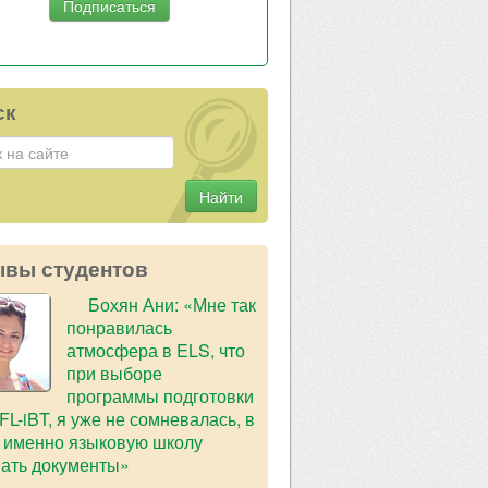
ск
Найти
ывы студентов
Бохян Ани: «Мне так
понравилась
атмосфера в ELS, что
при выборе
программы подготовки
FL-iBT, я уже не сомневалась, в
 именно языковую школу
ать документы»