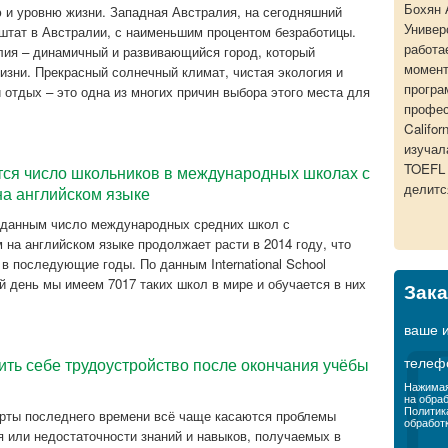
Бохян 
 и уровню жизни. Западная Австралия, на сегодняшний
Универ
штат в Австралии, с наименьшим процентом безработицы.
работа
лия – динамичный и развивающийся город, который
момент
изни. Прекрасный солнечный климат, чистая экология и
програ
 отдых – это одна из многих причин выбора этого места для
профес
Califor
изучал
TOEFL 
тся число школьников в международных школах с
делитс
на английском языке
 данным число международных средних школ с
 на английском языке продолжает расти в 2014 году, что
 в последующие годы. По данным International School
ий день мы имеем 7017 таких школ в мире и обучается в них
Зака
ваше 
телеф
ить себе трудоустройство после окончания учёбы
Нажимая
на обра
Политик
рты последнего времени всё чаще касаются проблемы
обработ
я или недостаточности знаний и навыков, получаемых в