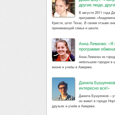
другие люди, друг
В августе 2011 года Д
программе «Академиче
Кристи, штат Техас. В своем отзыве он
принимающей семье и школе.
Анна Лемачко: «Я 
программе обмен
Анна Лемачко из горо
небольшом городке в ш
жизни и учебы в Америке.
Данила Бушуенков:
интересно все!»
Данила Бушуенков – у
он живет в городе Нор
друзьях и учебе в Америке.