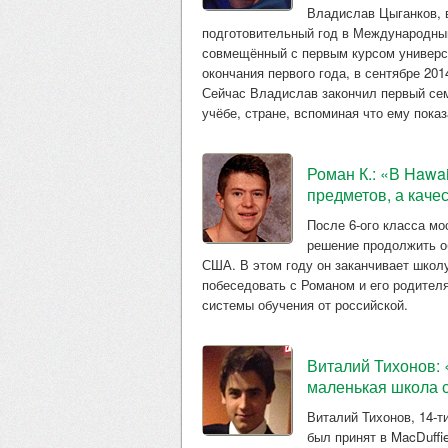
Владислав Цыганков, 
подготовительный год в Международный к
совмещённый с первым курсом университ
окончания первого года, в сентябре 2014
Сейчас Владислав закончил первый сем
учёбе, стране, вспоминая что ему пока
Роман К.: «В Hawa
предметов, а каче
После 6-ого класса м
решение продолжить об
США. В этом году он заканчивает школу
побеседовать с Романом и его родителя
системы обучения от российской.
Виталий Тихонов: 
маленькая школа 
Виталий Тихонов, 14-т
был принят в MacDuffi