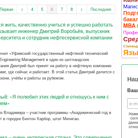
Магис
Первая
<
4
5
6
7
8
>
Последняя
Подг
бака
ся жить, качественно учиться и успешно работать
MBA
азывает инженер Дмитрий Воробьёв, выпускник
Профе
верситета и сотрудник нефтесервисной компании
Сре
Стипенд
Язы
нчил «Уфимский государственный нефтяной технический
Engineering Management в один из шотландских
нчания Дмитрий был принят на работу в нефтяную компанию
neer, где сейчас и работает. В этой статье Дмитрий делится с
изни, учёбы и работы за рубежом.
На
Ваш 
й: «Я полюбил этих людей и отношусь к ним с
ием»
з Владимира – участник программы «Академический год в
Нажи
 в городке Бентон Харбор, штат Мичиган.
согл
данн
отно
ка – очень интересная страна. Это совершенно