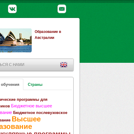
Образование в
Австралии
ЬСЯ С НАМИ
 обучения
Страны
ические программы для
Бюджетное высшее
ников
вание
Бюджетное послевузовское
Высшее
вание
азование
икулярные программы