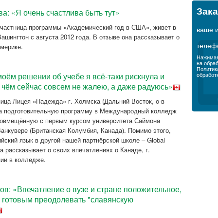
Зака
а: «Я очень счастлива быть тут»
участница программы «Академический год в США», живет в
ваше 
ашингтон с августа 2012 года. В отзыве она рассказывает о
телеф
мерике.
Нажимая
на обра
Политик
моём решении об учебе я всё-таки рискнула и
обработ
 чём сейчас совсем не жалею, а даже радуюсь»
ица Лицея «Надежда» г. Холмска (Дальний Восток, о-в
на подготовительную программу в Международный колледж
), совмещённую с первым курсом университета Саймона
. Ванкувере (Британская Колумбия, Канада). Помимо этого,
ийский язык в другой нашей партнёрской школе – Global
на рассказывает о своих впечатлениях о Канаде, г.
нии в колледже.
в: «Впечатление о вузе и стране положительное,
ь готовым преодолевать "славянскую