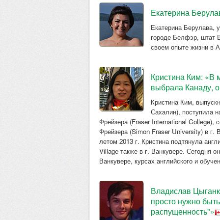
Екатерина Берулав
Екатерина Берулава, 
городе Белфэр, штат В
своем опыте жизни в А
Кристина Ким: «В 
выбрала Канаду, о
Кристина Ким, выпускн
Сахалин), поступила 
Фрейзера (Fraser International College
Фрейзера (Simon Fraser University) в г
летом 2013 г. Кристина подтянула англ
Village также в г. Ванкувере. Сегодня о
Ванкувере, курсах английского и обуче
Владислав Цыганко
просто нужно быт
распущенность"»