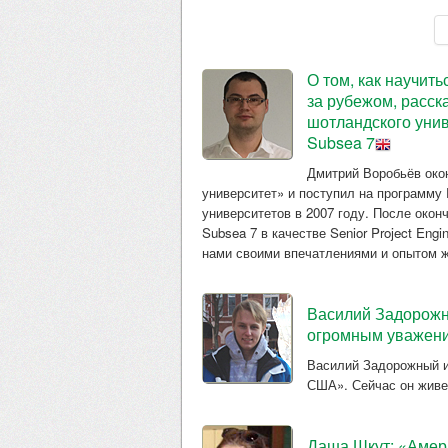
О том, как научить
за рубежом, расск
шотландского уни
Subsea 7
Дмитрий Воробьёв око
университет» и поступил на программу 
университетов в 2007 году. После око
Subsea 7 в качестве Senior Project Engi
нами своими впечатлениями и опытом ж
Василий Задорожны
огромным уважен
Василий Задорожный и
США». Сейчас он живет
Даша Шкут: «Амери