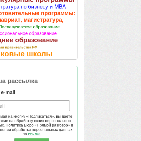
тратура по бизнесу и MBA
отовительные программы:
лавриат, магистратура,
Послевузовское образование
ссиональное образование
днее образование
ии правительства РФ
ковые школы
ша рассылка
e-mail
мая на кнопку «Подписаться», вы даете
асие на обработку своих персональных
ых. Политика Бюро «Прямой разговор» в
шении обработки персональных данных
по
ссылке