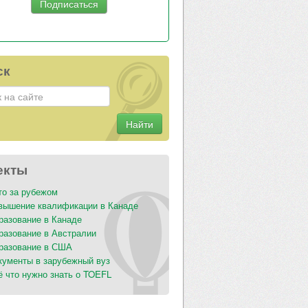
ск
Найти
екты
то за рубежом
вышение квалификации в Канаде
разование в Канаде
разование в Австралии
разование в США
кументы в зарубежный вуз
ё что нужно знать о TOEFL