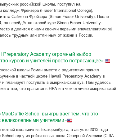
выпускник российской школы, поступил на
олледж Фрейзера (Fraser International College),
ета Саймона Фрейзера (Simon Fraser University). После
, он перейдёт на второй курс Simon Fraser University.
естр и делится с нами своими первыми впечатлениями об
залось трудным или отличным от жизни в России.
ii Preparatory Academy огромный выбор
ство курсов и учителей просто потрясающее».
осковской школы Роман вместе с родителями принял
учение в частной школе Hawaii Preparatory Academy в
 и планирует поступать в американский вуз. Нам удалось
ми о том, что нравится в HPA и в чем отличие американской
«MacDuffie School выигрывает тем, что это
с великолепными учителями»
и летний школьник из Екатеринбурга, в августе 2013 года
e School-одну из рейтинговых школ Северной Америки (США