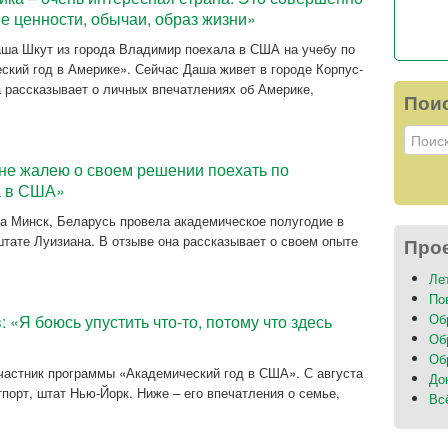
ие ценности, обычаи, образ жизни»
аша Шкут из города Владимир поехала в США на учебу по
ский год в Америке». Сейчас Даша живет в городе Корпус-
а рассказывает о личных впечатлениях об Америке,
Пои
не жалею о своем решении поехать по
а в США»
да Минск, Беларусь провела академическое полугодие в
тате Луизиана. В отзыве она рассказывает о своем опыте
Про
Ле
По
Об
 «Я боюсь упустить что-то, потому что здесь
Об
Об
частник программы «Академический год в США». С августа
До
тпорт, штат Нью-Йорк. Ниже – его впечатления о семье,
Вс