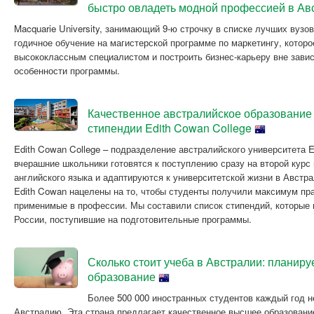
быстро овладеть модной профессией в А
Macquarie University, занимающий 9-ю строчку в списке лучших вузо
годичное обучение на магистерской программе по маркетингу, которо
высококлассным специалистом и построить бизнес-карьеру вне завис
особенности программы.
Качественное австралийское образование 
стипендии Edith Cowan College
Edith Cowan College – подразделение австралийского университета E
вчерашние школьники готовятся к поступлению сразу на второй курс
английского языка и адаптируются к университетской жизни в Австр
Edith Cowan нацелены на то, чтобы студенты получили максимум пра
применимые в профессии. Мы составили список стипендий, которые 
России, поступившие на подготовительные программы.
Сколько стоит учеба в Австралии: планир
образование
Более 500 000 иностранных студентов каждый год 
Австралию. Эта страна предлагает качественное высшее образовани