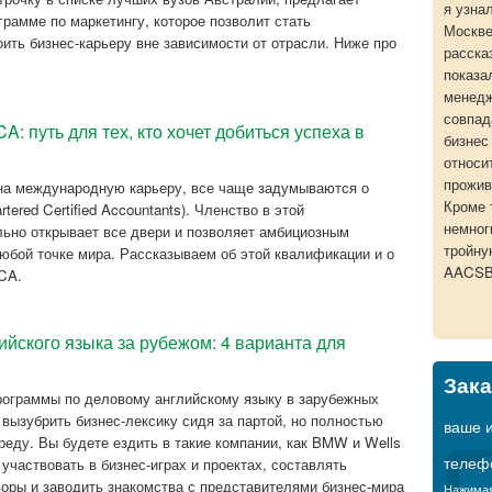
я узна
грамме по маркетингу, которое позволит стать
Москве
ить бизнес-карьеру вне зависимости от отрасли. Ниже про
расска
показа
менедж
совпад
: путь для тех, кто хочет добиться успеха в
бизнес
относи
прожив
 на международную карьеру, все чаще задумываются о
Кроме 
ered Certified Accountants). Членство в этой
немног
ьно открывает все двери и позволяет амбициозным
тройну
юбой точке мира. Рассказываем об этой квалификации и о
AACSB
CCA.
ийского языка за рубежом: 4 варианта для
Зака
рограммы по деловому английскому языку в зарубежных
 вызубрить бизнес-лексику сидя за партой, но полностью
ваше 
еду. Вы будете ездить в такие компании, как BMW и Wells
телеф
участвовать в бизнес-играх и проектах, составлять
воры и заводить знакомства с представителями бизнес-мира
Нажимая