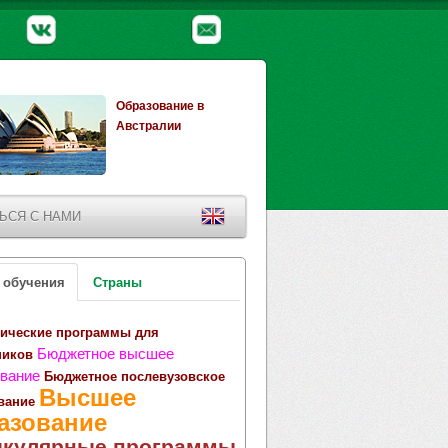
Образование в
Австралии
ЬСЯ С НАМИ
 обучения
Страны
ические программы для
Бюджетное высшее
ников
вание
Бюджетное послевузовское
Высшее
вание
азование
икулярные программы