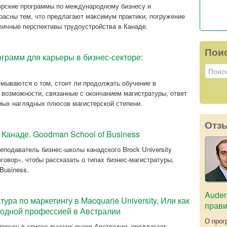
врские программы по международному бизнесу и
расны тем, что предлагают максимум практики, погружение
личные перспективы трудоустройства в Канаде.
Пои
ограмм для карьеры в бизнес-секторе:
умываются о том, стоит ли продолжать обучение в
 возможности, связанные с окончанием магистратуры, ответ
амых наглядных плюсов магистерской степени.
Отз
Канаде. Goodman School of Business
еподаватель бизнес-школы канадского Brock University
овор», чтобы рассказать о типах бизнес-магистратуры,
Business.
Auden
ура по маркетингу в Macquarie University, Или как
прав
модной профессией в Австралии
О прог
строчку в списке лучших вузов Австралии, предлагает