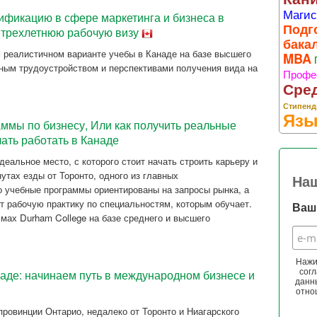
Магис
ификацию в сфере маркетинга и бизнеса в
Подг
ь трехлетнюю рабочую визу
бака
 реалистичном варианте учебы в Канаде на базе высшего
MBA
ым трудоустройством и перспективами получения вида на
Профе
Сре
Стипенд
Язы
ммы по бизнесу, Или как получить реальные
чать работать в Канаде
деальное место, с которого стоит начать строить карьеру и
утах езды от Торонто, одного из главных
На
о учебные программы ориентированы на запросы рынка, а
т рабочую практику по специальностям, которым обучает.
Ваш 
мах Durham College на базе среднего и высшего
Нажи
аде: начинаем путь в международном бизнесе и
согл
данн
отно
провинции Онтарио, недалеко от Торонто и Ниагарского