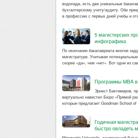
водопада, есть две уникальные бакала
бухгалтерскому учету/аудиту. Обе прек
в профессию с первых дней учебы и от
5 магистерских пр
инфографика
По окончании бакалавриата многие зад
магистратуре. Учитывая потенциальные
скорее «да», чем «нет». Вот одни из с
Программы MBA в 
Эрнест Биктимиров, пр
виртуально навестил Бюро «Прямой разг
которые предлагает Goodman School of 
Годичная магистрат
быстро овладеть 
Macquarie University, занимающий 9-ю 