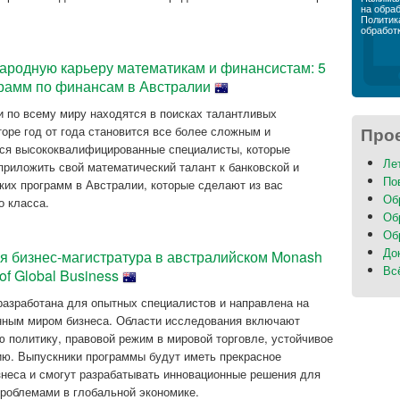
на обра
Политик
обработ
народную карьеру математикам и финансистам: 5
грамм по финансам в Австралии
и по всему миру находятся в поисках талантливых
оре год от года становится все более сложным и
Про
тся высококвалифицированные специалисты, которые
Ле
приложить свой математический талант к банковской и
По
ких программ в Австралии, которые сделают из вас
Об
о класса.
Об
Об
До
я бизнес-магистратура в австралийском Monash
Вс
 of Global Business
азработана для опытных специалистов и направлена на
енным миром бизнеса. Области исследования включают
ю политику, правовой режим в мировой торговле, устойчивое
ию. Выпускники программы будут иметь прекрасное
неса и смогут разрабатывать инновационные решения для
роблемами в глобальной экономике.