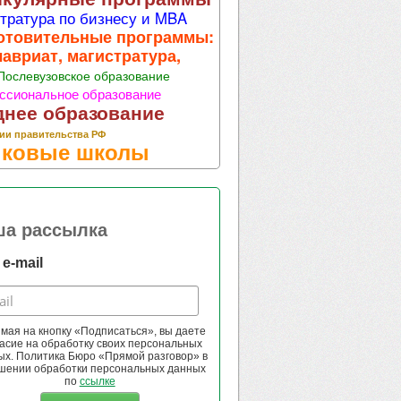
тратура по бизнесу и MBA
отовительные программы:
лавриат, магистратура,
Послевузовское образование
ссиональное образование
днее образование
ии правительства РФ
ковые школы
ша рассылка
e-mail
мая на кнопку «Подписаться», вы даете
асие на обработку своих персональных
ых. Политика Бюро «Прямой разговор» в
шении обработки персональных данных
по
ссылке