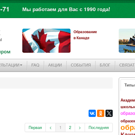
-71
Мы работаем для Вас с 1990 года!
Образование
в Канаде
УЛЬТАЦИИ
FAQ
АКЦИИ
СОБЫТИЯ
БЛОГ
СВЯЗАТ
Типы
Академ
школь
образо
образо
обр
Первая
<
1
2
>
Последняя
Кан