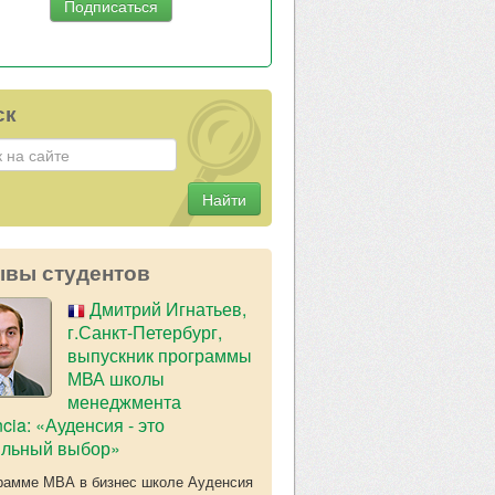
ск
Найти
ывы студентов
Дмитрий Игнатьев,
г.Санкт-Петербург,
выпускник программы
МВА школы
менеджмента
cia: «Ауденсия - это
ильный выбор»
рамме МВА в бизнес школе Ауденсия