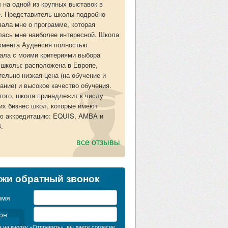
л на одной из крупных выставок в
. Представитель школы подробно
зала мне о программе, которая
лась мне наиболее интересной. Школа
мента Ауденсия полностью
ала с моими критериями выбора
 школы: расположена в Европе,
тельно низкая цена (на обучение и
ание) и высокое качество обучения.
того, школа принадлежит к числу
их бизнес школ, которые имеют
ю аккредитацию: EQUIS, AMBA и
.
все отзывы
жи обратный звонок
имя
он
 на кнопку «Отправить», вы даете согласие