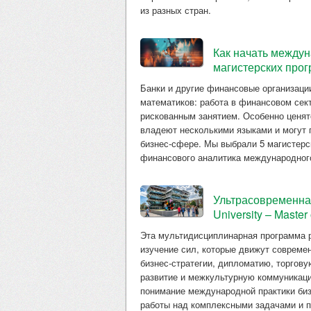
из разных стран.
Как начать между
магистерских про
Банки и другие финансовые организаци
математиков: работа в финансовом сект
рискованным занятием. Особенно ценя
владеют несколькими языками и могут 
бизнес-сфере. Мы выбрали 5 магистерс
финансового аналитика международног
Ультрасовременна
University – Master
Эта мультидисциплинарная программа р
изучение сил, которые движут соврем
бизнес-стратегии, дипломатию, торгову
развитие и межкультурную коммуникац
понимание международной практики биз
работы над комплексными задачами и п