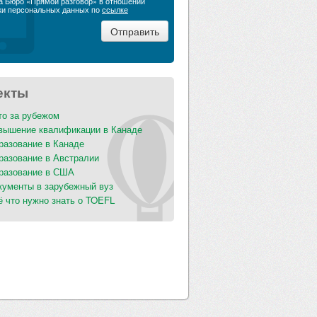
а Бюро «Прямой разговор» в отношении
ки персональных данных по
ссылке
екты
то за рубежом
вышение квалификации в Канаде
разование в Канаде
разование в Австралии
разование в США
кументы в зарубежный вуз
ё что нужно знать о TOEFL