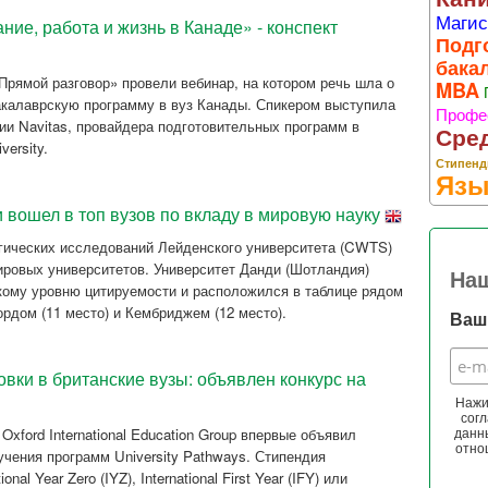
Магис
ие, работа и жизнь в Канаде» - конспект
Подг
бака
рямой разговор» провели вебинар, на котором речь шла о
MBA
акалаврскую программу в вуз Канады. Спикером выступила
Профе
ии Navitas, провайдера подготовительных программ в
Сре
versity.
Стипенд
Язы
 вошел в топ вузов по вкладу в мировую науку
огических исследований Лейденского университета (CWTS)
ировых университетов. Университет Данди (Шотландия)
На
окому уровню цитируемости и расположился в таблице рядом
рдом (11 место) и Кембриджем (12 место).
Ваш 
вки в британские вузы: объявлен конкурс на
Нажи
согл
xford International Education Group впервые объявил
данн
отно
учения программ University Pathways. Стипендия
al Year Zero (IYZ), International First Year (IFY) или