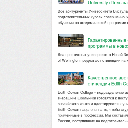
University (Польш
Все абитуриенты Университета Вистула 
подготовительных курсах совершенно б
обучения на академической программе в
Гарантированные 
программы в ново
Два престижных университета Новой Зелан
of Wellington предлагают стипендии на
Качественное авст
стипендии Edith C
Edith Cowan College – подразделение а
вчерашние школьники готовятся к посту
английского языка и адаптируются к у
Edith Cowan нацелены на то, чтобы сту
применимые в профессии. Мы составили
России, поступившие на подготовитель