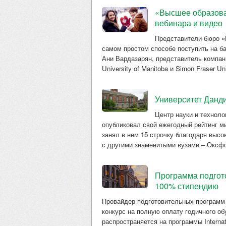
«Высшее образован
вебинара и видео
Представители бюро «П
самом простом способе поступить на б
Ани Вардазарян, представитель компан
University of Manitoba и Simon Fraser Uni
Университет Данди
Центр науки и технол
опубликовал свой ежегодный рейтинг м
занял в нем 15 строчку благодаря выс
с другими знаменитыми вузами – Оксфо
Программа подгото
100% стипендию
Провайдер подготовительных программ O
конкурс на полную оплату годичного об
распространяется на программы Internation