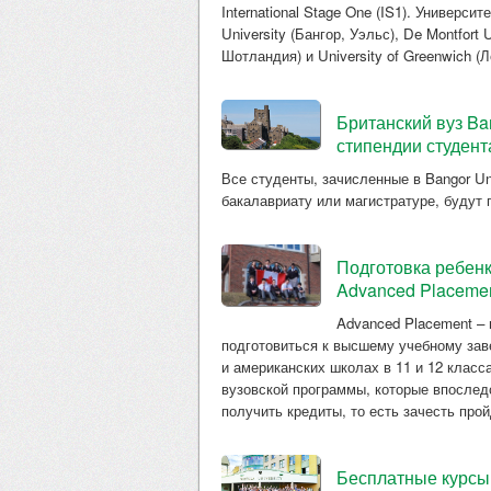
International Stage One (IS1). Универси
University (Бангор, Уэльс), De Montfort 
Шотландия) и University of Greenwich (Л
Британский вуз Ba
стипендии студен
Все студенты, зачисленные в Bangor Un
бакалавриату или магистратуре, будут 
Подготовка ребенк
Advanced Placeme
Advanced Placement –
подготовиться к высшему учебному зав
и американских школах в 11 и 12 класс
вузовской программы, которые впослед
получить кредиты, то есть зачесть про
Бесплатные курсы 