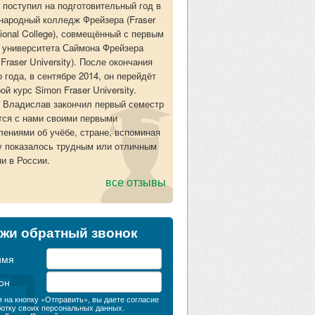
 поступил на подготовительный год в
ародный колледж Фрейзера (Fraser
ational College), совмещённый с первым
 университета Саймона Фрейзера
Fraser University). После окончания
о года, в сентябре 2014, он перейдёт
ой курс Simon Fraser University.
 Владислав закончил первый семестр
тся с нами своими первыми
лениями об учёбе, стране, вспоминая
у показалось трудным или отличным
ни в России.
все отзывы
жи обратный звонок
имя
он
 на кнопку «Отправить», вы даете согласие
ботку своих персональных данных.