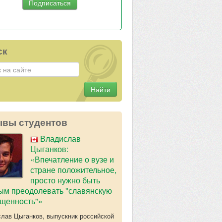
ск
Найти
ывы студентов
Владислав
Цыганков:
«Впечатление о вузе и
стране положительное,
просто нужно быть
ым преодолевать "славянскую
щенность"»
лав Цыганков, выпускник российской