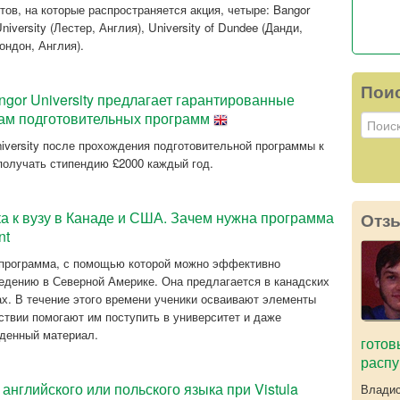
тетов, на которые распространяется акция, четыре: Bangor
University (Лестер, Англия), University of Dundee (Данди,
ондон, Англия).
Пои
ngor University предлагает гарантированные
там подготовительных программ
iversity после прохождения подготовительной программы к
получать стипендию £2000 каждый год.
а к вузу в Канаде и США. Зачем нужна программа
Отз
nt
 программа, с помощью которой можно эффективно
едению в Северной Америке. Она предлагается в канадских
ах. В течение этого времени ученики осваивают элементы
ствии помогают им поступить в университет и даже
йденный материал.
готов
распу
английского или польского языка при Vistula
Владис