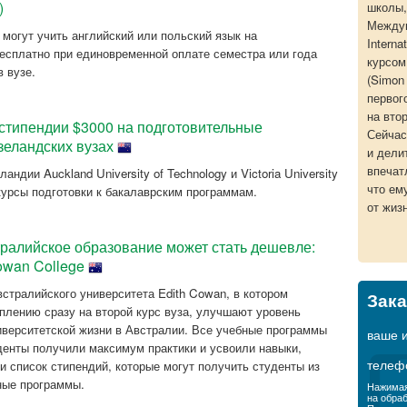
а)
школы,
Междун
могут учить английский или польский язык на
Intern
есплатно при единовременной оплате семестра или года
курсом
 вузе.
(Simon 
первог
на втор
стипендии $3000 на подготовительные
Сейчас
зеландских вузах
и дели
впечат
дии Auckland University of Technology и Victoria University
что ем
 курсы подготовки к бакалаврским программам.
от жиз
ралийское образование может стать дешевле:
owan College
встралийского университета Edith Cowan, в котором
Зака
плению сразу на второй курс вуза, улучшают уровень
ниверситетской жизни в Австралии. Все учебные программы
ваше 
денты получили максимум практики и усвоили навыки,
телеф
 список стипендий, которые могут получить студенты из
ные программы.
Нажимая
на обра