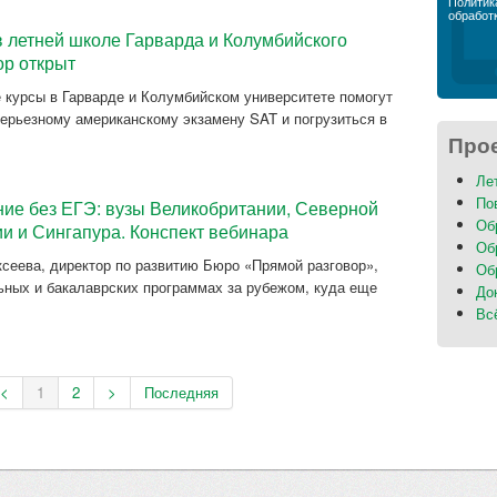
Политик
обработ
в летней школе Гарварда и Колумбийского
ор открыт
курсы в Гарварде и Колумбийском университете помогут
серьезному американскому экзамену SAT и погрузиться в
Про
Ле
По
ие без ЕГЭ: вузы Великобритании, Северной
Об
и и Сингапура. Конспект вебинара
Об
сеева, директор по развитию Бюро «Прямой разговор»,
Об
ьных и бакалаврских программах за рубежом, куда еще
До
Вс
<
1
2
>
Последняя