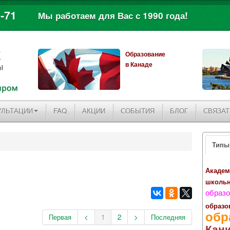
-71
Мы работаем для Вас с 1990 года!
Образование
в Канаде
УЛЬТАЦИИ
FAQ
АКЦИИ
СОБЫТИЯ
БЛОГ
СВЯЗАТ
Типы
Академ
школь
образо
образо
обр
Первая
<
1
2
>
Последняя
Кан