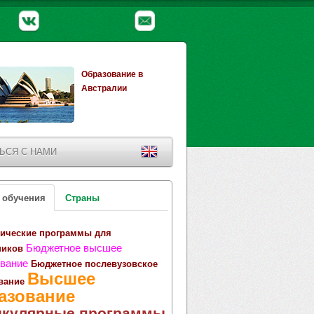
Образование в
Австралии
ЬСЯ С НАМИ
 обучения
Страны
ические программы для
Бюджетное высшее
ников
вание
Бюджетное послевузовское
Высшее
вание
азование
икулярные программы