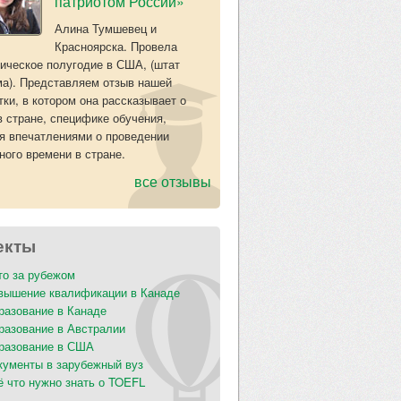
патриотом России»
Алина Тумшевец и
Красноярска. Провела
ическое полугодие в США, (штат
а). Представляем отзыв нашей
тки, в котором она рассказывает о
в стране, специфике обучения,
я впечатлениями о проведении
ного времени в стране.
все отзывы
екты
то за рубежом
вышение квалификации в Канаде
разование в Канаде
разование в Австралии
разование в США
кументы в зарубежный вуз
ё что нужно знать о TOEFL