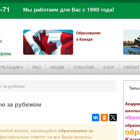
-71
Мы работаем для Вас с 1990 года!
Образование
в Канаде
УЛЬТАЦИИ
FAQ
АКЦИИ
СОБЫТИЯ
БЛОГ
СВЯЗАТ
ю за рубежом
Типы
ию за рубежом
Академ
школь
образо
образо
обр
 любой вопрос, касающийся
образования за
фессионально ответят на все Ваши вопросы.
Кан