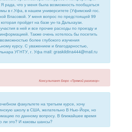
 Я рада, что у меня была возможность пообщаться
мы в г.Уфа, в нашем университете (Уфимский гос.
иной Власовой. У меня вопрос по предстоящей 99
которая пройдет на базе ун-та Дальхаузи.
участия в ней и все прочие расходы по проезду и
 информацией. Также очень хотелось бы посетить
с возможностью более глубокого изучения
льному курсу. С уважением и благодарностью,
ьнара УГНТУ, г. Уфа mail: graskildina444@mail.ru
Консультант Бюро «Прямой разговор»
лечебном факультете на третьем курсе, хочу
инскую школу в США, желательно В Нью-Йорк, но
рмацию по данному вопросу. В ближайшее время
о ли это? И каковы шансы?