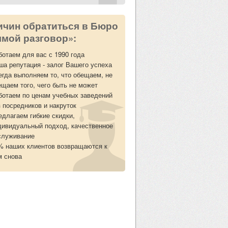
ичин обратиться в Бюро
мой разговор»:
ботаем для вас с 1990 года
ша репутация - залог Вашего успеха
егда выполняем то, что обещаем, не
ещаем того, чего быть не может
ботаем по ценам учебных заведений
з посредников и накруток
едлагаем гибкие скидки,
дивидуальный подход, качественное
служивание
% наших клиентов возвращаются к
м снова