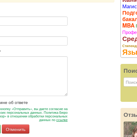
Магис
Подг
бака
MBA
Профе
Сре
Стипенд
Язы
*
Пои
мне об ответе
кнопку «Отправить», вы даете согласие на
воих персональных данных. Политика Бюро
Отз
вор» в отношении обработки персональных
данных по
ссылке