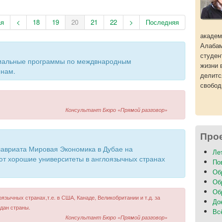
ая
<
18
19
20
21
22
>
Последняя
академ
Алабам
студен
диальные программы по междвнародным
жизни 
инам.
делитс
свобод
Консультант Бюро «Прямой разговор»
Про
алавриата Мировая Экономика в Дубае на
Ле
ют хорошие университеты в англоязычных странах
По
Об
Об
Об
оязычных странах,т.е. в США, Канаде, Великобритании и т.д. за
До
ждан страны.
Вс
Консультант Бюро «Прямой разговор»