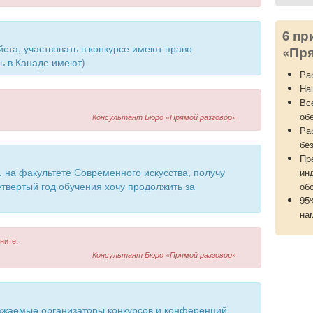
6 пр
ста, участвовать в конкурсе имеют право
«Пря
ь в Канаде имеют)
Ра
На
Вс
об
Консультант Бюро «Прямой разговор»
Ра
бе
Пр
 на факультете Современного искусства, получу
ин
твертый год обучения хочу продолжить за
об
?
95
на
ните.
Консультант Бюро «Прямой разговор»
важаемые организаторы конкурсов и конференций