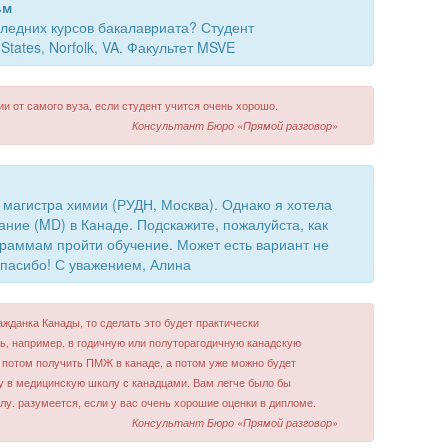
ьм
ледних курсов бакалавриата? Студент
States, Norfolk, VA. Факультет MSVE
и от самого вуза, если студент учится очень хорошо.
Консультант Бюро «Прямой разговор»
 магистра химии (РУДН, Москва). Однако я хотела
ние (MD) в Канаде. Подскажите, пожалуйста, как
ограммам пройти обучение. Может есть вариант не
Спасибо! С уважением, Алина
ажданка Канады, то сделать это будет практически
ь, например, в годичную или полуторагодичную канадскую
, потом получить ПМЖ в канаде, а потом уже можно будет
су в медицинскую школу с канадцами. Вам легче было бы
у. разумеется, если у вас очень хорошие оценки в дипломе.
Консультант Бюро «Прямой разговор»