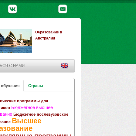
Образование в
Австралии
ЬСЯ С НАМИ
 обучения
Страны
ические программы для
Бюджетное высшее
ников
вание
Бюджетное послевузовское
Высшее
вание
азование
икулярные программы