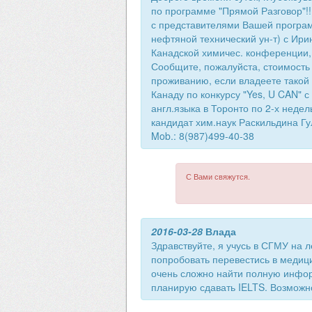
по программе "Прямой Разговор"!!
с представителями Вашей програм
нефтяной технический ун-т) с Ир
Канадской химичес. конференции, 
Сообщите, пожалуйста, стоимость 
проживанию, если владеете такой
Канаду по конкурсу "Yes, U CAN" 
англ.языка в Торонто по 2-х неде
кандидат хим.наук Раскильдина Гул
Mob.: 8(987)499-40-38
С Вами свяжутся.
2016-03-28
Влада
Здравствуйте, я учусь в СГМУ на 
попробовать перевестись в медиц
очень сложно найти полную инфо
планирую сдавать IELTS. Возможн