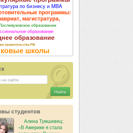
тратура по бизнесу и MBA
отовительные программы:
лавриат, магистратура,
Послевузовское образование
ссиональное образование
днее образование
ии правительства РФ
ковые школы
ск
Найти
ывы студентов
Алина Тумшевец:
«В Америке я стала