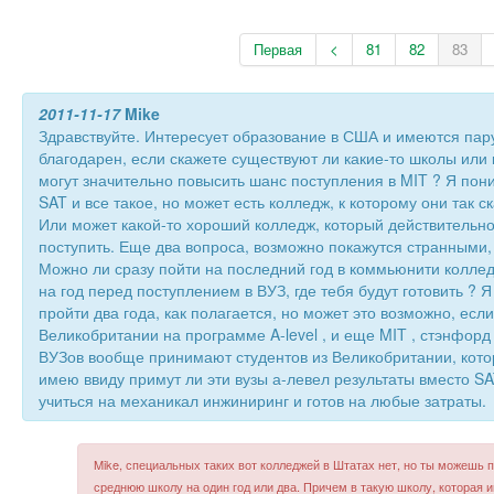
Первая
<
81
82
83
2011-11-17
Mike
Здравствуйте. Интересует образование в США и имеются пару
благодарен, если скажете существуют ли какие-то школы или
могут значительно повысить шанс поступления в MIT ? Я пони
SAT и все такое, но может есть колледж, к которому они так с
Или может какой-то хороший колледж, который действительн
поступить. Еще два вопроса, возможно покажутся странными,
Можно ли сразу пойти на последний год в коммьюнити колле
на год перед поступлением в ВУЗ, где тебя будут готовить ? Я
пройти два года, как полагается, но может это возможно, есл
Великобритании на программе A-level , и еще MIT , стэнфорд 
ВУЗов вообще принимают студентов из Великобритании, котор
имею ввиду примут ли эти вузы а-левел результаты вместо SAT
учиться на механикал инжиниринг и готов на любые затраты.
Mike, специальных таких вот колледжей в Штатах нет, но ты можешь
среднюю школу на один год или два. Причем в такую школу, которая 