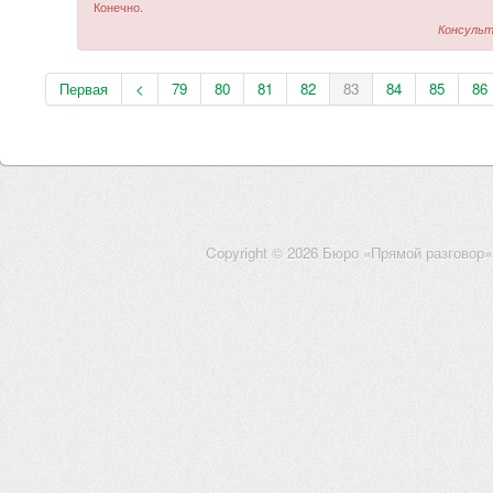
Конечно.
Консульт
Первая
<
79
80
81
82
83
84
85
86
Copyright © 2026 Бюро «Прямой разговор