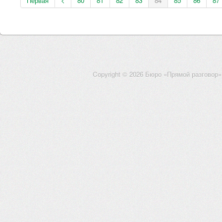
Первая
<
80
81
82
83
84
85
86
87
Copyright © 2026 Бюро «Прямой разговор