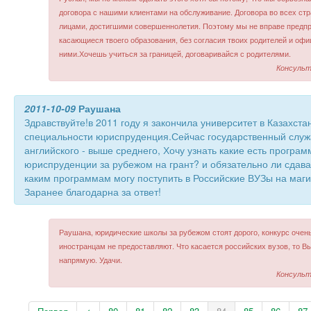
договора с нашими клиентами на обслуживание. Договора во всех ст
лицами, достигшими совершеннолетия. Поэтому мы не вправе предпр
касающиеся твоего образования, без согласия твоих родителей и оф
ними.Хочешь учиться за границей, договаривайся с родителями.
Консульт
2011-10-09
Раушана
Здравствуйте!в 2011 году я закончила университет в Казахста
специальности юриспруденция.Сейчас государственный слу
английского - выше среднего, Хочу узнать какие есть програ
юриспруденции за рубежом на грант? и обязательно ли сдава
каким программам могу поступить в Российские ВУЗы на маги
Заранее благодарна за ответ!
Раушана, юридические школы за рубежом стоят дорого, конкурс очен
иностранцам не предоставляют. Что касается российских вузов, то В
напрямую. Удачи.
Консульт