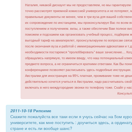
Наталия, никакой дискаунт мы не предоставляем, но мы гарантируем
точно рассмотрят приемной комиссией университета и не потеряют,
правильные документы не менее, чем в три вуза для вашей собствен
их сопровождение по инстанциям, мы проконсультируе Вас по всем в
поступлением и получением. визы, а также обеспечим Вам полное ви
поможем и подскажем как организовать учебный процесс, подберем ж
выгодный тариф на авиаперелет, проонсультируем по вопросам свя
после окончания вуза и работой с иммиграционными адвокатами и т.д
необходимости постаремся "пролоббировать" ваше зачисление.... Ког
обращались напрямую, то имеем ввиду, что наш потенциальный клиен
предмете вопроса, а не ограничиться краткими ответами. Как Вы пон
конференциине позволяет расписывать здесь подробные инструкции. 
Австралии для иностранцев на 95% платная, проживание тоже не деш
действительно хочется учиться в Австралии, надо рассчитывать свой
включать в него междугородние звонки по телефону тоже. Скайп у нас
Консульт
2011-10-18
Рипсиме
Скажите пожалуйста все таки если я учусь сейчас на 5ом кур
университете, как мне поступить : доучиться здесь, а ординат
стране и есть ли вообще шанс?