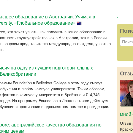
ысшее образование в Австралии. Учимся в
ersity. «Глобальное образование»
Пои
ех, кто хочет узнать, как получить высшее образование в
ожность трудоустройства как в Австралии, так и в России.
ть вопросы представителю международного отдела, узнать о
х.
ысяч на одну из лучших подготовительных
Отз
 Великобритании
аммы Foundation в Bellerbys College в этом году смогут
 обучения в любом кампусе университета. Таким образом,
0 фунтов в кампусе университета в Брайтоне и £14,745
орде. На программу Foundation в Лондоне также действует
обучение и проживание в одноместном номере в резиденции.
мной 
Отзыв 
apore: австралийское качество образования по
Красно
ским ценам