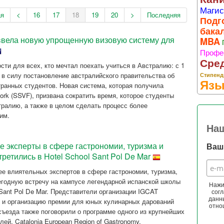
Магис
ая
<
16
17
18
19
20
>
Последняя
Подг
бака
ввела новую упрощенную визовую систему для
MBA
Профе
Сре
сти для всех, кто мечтал поехать учиться в Австралию: с 1
 в силу постановление австралийского правительства об
Стипенд
Язы
ранных студентов. Новая система, которая получила
work (SSVF), призвана сократить время, которое студенты
тралию, а также в целом сделать процесс более
им.
На
 эксперты в сфере гастрономии, туризма и
Ваш 
третились в Hotel School Sant Pol De Mar
ее влиятельных экспертов в сфере гастрономии, туризма,
егодную встречу на кампусе легендарной испанской школы
Нажи
 Sant Pol De Mar. Представители организации IGCAT
согл
данн
 и организацию премии для юных кулинарных дарований
отно
съезда также поговорили о программе одного из крупнейших
ей, Catalonia European Region of Gastronomy.