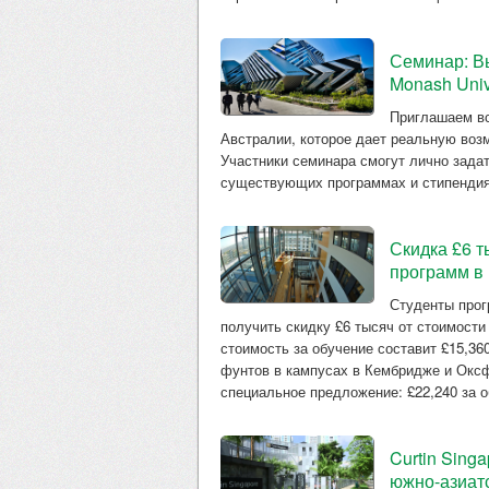
Семинар: В
Monash Univ
Приглашаем вс
Австралии, которое дает реальную возм
Участники семинара смогут лично зада
существующих программах и стипендия
Скидка £6 т
программ в
Студенты прогр
получить скидку £6 тысяч от стоимости
стоимость за обучение составит £15,36
фунтов в кампусах в Кембридже и Оксф
специальное предложение: £22,240 за 
Curtin Sing
южно-азиат