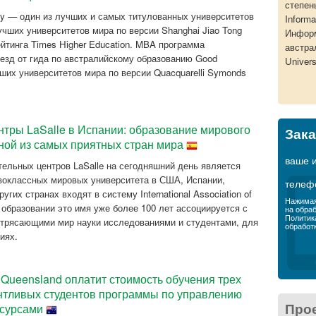
степен
sity — один из лучших и самых титулованных университетов
Inform
учших университетов мира по версии Shanghai Jiao Tong
Информ
рейтинга Times Higher Education. MBA программа
австра
везд от гида по австралийскому образованию Good
Univers
учших университетов мира по версии Quacquarelli Symonds
тры LaSalle в Испании: образование мирового
Зака
ной из самых приятных стран мира
ваше 
тельных центров LaSalle на сегодняшний день является
рвоклассных мировых университета в США, Испании,
телеф
гих странах входят в систему International Association of
Нажимая
м образовании это имя уже более 100 лет ассоциируется с
на обра
Политик
отрясающими мир науки исследованиями и студентами, для
обработ
иях.
of Queensland оплатит стоимость обучения трех
нтливых студентов программы по управлению
Про
есурсами