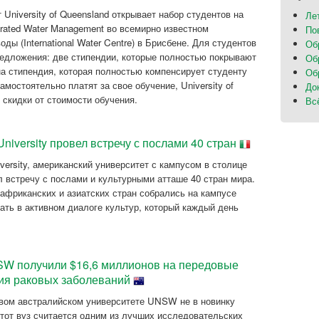
University of Queensland открывает набор студентов на
Ле
grated Water Management во всемирно известном
По
ы (International Water Centre) в Брисбене. Для студентов
Об
редложения: две стипендии, которые полностью покрывают
Об
на стипендия, которая полностью компенсирует студенту
Об
мостоятельно платят за свое обучение, University of
До
 скидки от стоимости обучения.
Вс
University провел встречу с послами 40 стран
versity, американский университет с кампусом в столице
л встречу с послами и культурными атташе 40 стран мира.
африканских и азиатских стран собрались на кампусе
ать в активном диалоге культур, который каждый день
W получили $16,6 миллионов на передовые
ия раковых заболеваний
вом австралийском университете UNSW не в новинку
этот вуз считается одним из лучших исследовательских