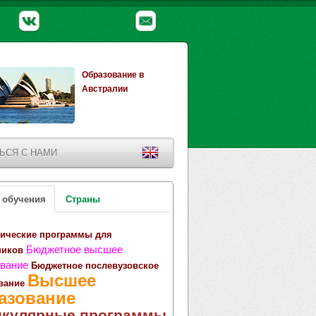
Образование в
Австралии
ЬСЯ С НАМИ
 обучения
Страны
ические программы для
Бюджетное высшее
ников
вание
Бюджетное послевузовское
Высшее
вание
азование
икулярные программы