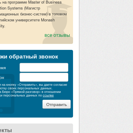
ь на программе Master of Business
ation Systems (Магистр
ационных бизнес-систем) в топовом
лийском университете Monash
ity.
все отзывы
жи обратный звонок
имя
он
 на кнопку «Отправить», вы даете согласие
ботку своих персональных данных.
а Бюро «Прямой разговор» в отношении
ки персональных данных по
ссылке
екты