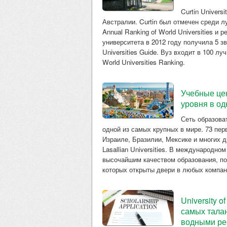
Curtin Univer
Австралии. Curtin был отмечен среди л
Annual Ranking of World Universities и 
университета в 2012 году получила 5 з
Universities Guide. Вуз входит в 100 л
World Universities Ranking.
Учебные цен
уровня в од
Сеть образова
одной из самых крупных в мире. 73 пе
Израиле, Бразилии, Мексике и многих дру
Lasallian Universities. В международно
высочайшим качеством образования, п
которых открыты двери в любых компан
University 
самых тала
водными р