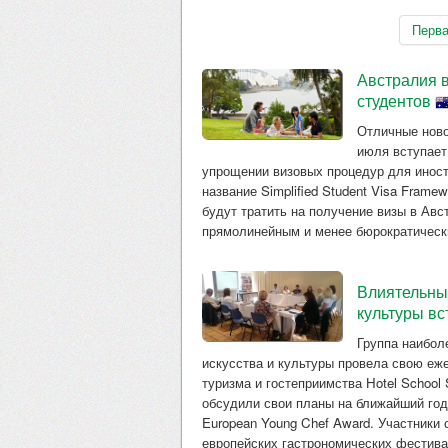
Перв
Австралия 
студентов
Отличные ново
июля вступает
упрощении визовых процедур для иност
название Simplified Student Visa Frame
будут тратить на получение визы в Авс
прямолинейным и менее бюрократическ
Влиятельные
культуры вс
Группа наибол
искусства и культуры провела свою еж
туризма и гостеприимства Hotel School
обсудили свои планы на ближайший год
European Young Chef Award. Участники 
европейских гастрономических фестивал