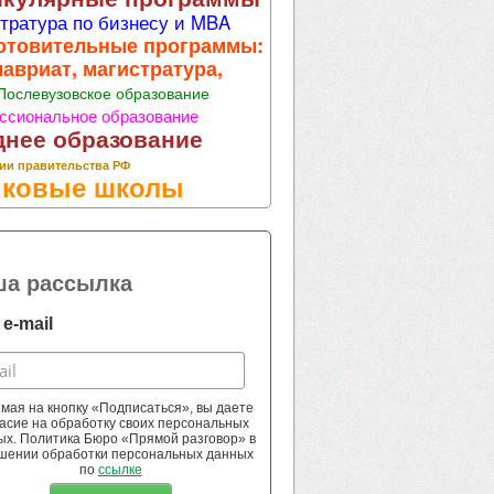
тратура по бизнесу и MBA
отовительные программы:
лавриат, магистратура,
Послевузовское образование
ссиональное образование
днее образование
ии правительства РФ
ковые школы
ша рассылка
e-mail
мая на кнопку «Подписаться», вы даете
асие на обработку своих персональных
ых. Политика Бюро «Прямой разговор» в
шении обработки персональных данных
по
ссылке