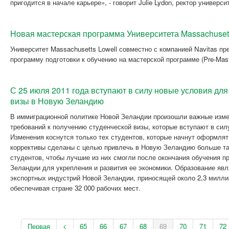
пригодится в начале карьере», - говорит Julie Lydon, ректор универси
Новая мастерская программа Университета Massachuset
Университет Massachusetts Lowell совместно с компанией Navitas п
программу подготовки к обучению на мастерской программе (Pre-Mast
С 25 июля 2011 года вступают в силу новые условия для
визы в Новую Зеландию
В иммиграционной политике Новой Зеландии произошли важные изм
требований к получению студенческой визы, которые вступают в силу
Изменения коснутся только тех студентов, которые начнут оформлят
коррективы сделаны с целью привлечь в Новую Зеландию больше т
студентов, чтобы лучшие из них смогли после окончания обучения п
Зеландии для укрепления и развития ее экономики. Образование явл
экспортных индустрий Новой Зеландии, приносящей около 2,3 милли
обеспечивая стране 32 000 рабочих мест.
Первая
<
65
66
67
68
69
70
71
72