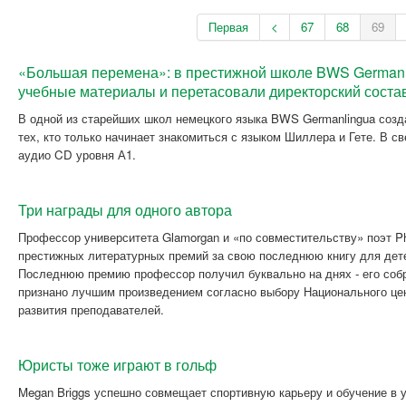
Первая
<
67
68
69
«Большая перемена»: в престижной школе BWS German
учебные материалы и перетасовали директорский соста
В одной из старейших школ немецкого языка BWS Germanlingua созд
тех, кто только начинает знакомиться с языком Шиллера и Гете. В с
аудио CD уровня А1.
Три награды для одного автора
Профессор университета Glamorgan и «по совместительству» поэт Ph
престижных литературных премий за свою последнюю книгу для дете
Последнюю премию профессор получил буквально на днях - его соб
признано лучшим произведением согласно выбору Национального це
развития преподавателей.
Юристы тоже играют в гольф
Megan Briggs успешно совмещает спортивную карьеру и обучение в у