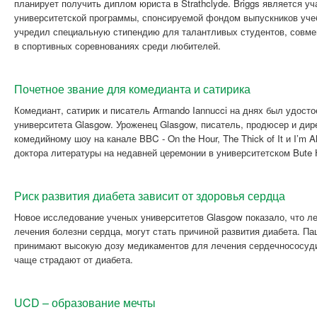
планирует получить диплом юриста в Strathclyde. Briggs является у
университетской программы, спонсируемой фондом выпускников уче
учредил специальную стипендию для талантливых студентов, совм
в спортивных соревнованиях среди любителей.
Почетное звание для комедианта и сатирика
Комедиант, сатирик и писатель Armando Iannucci на днях был удосто
университета Glasgow. Уроженец Glasgow, писатель, продюсер и дир
комедийному шоу на канале BBC - On the Hour, The Thick of It и I’m A
доктора литературы на недавней церемонии в университетском Bute H
Риск развития диабета зависит от здоровья сердца
Новое исследование ученых университетов Glasgow показало, что л
лечения болезни сердца, могут стать причиной развития диабета. Па
принимают высокую дозу медикаментов для лечения сердечнососуди
чаще страдают от диабета.
UCD – образование мечты