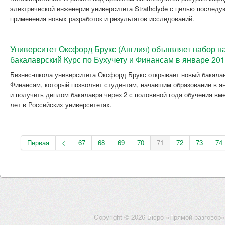
электрической инженерии университета Strathclyde с целью последу
применения новых разработок и результатов исследований.
Университет Оксфорд Брукс (Англия) объявляет набор н
бакалаврский Курс по Бухучету и Финансам в январе 20
Бизнес-школа университета Оксфорд Брукс открывает новый бакалав
Финансам, который позволяет студентам, начавшим образование в янв
и получить диплом бакалавра через 2 с половиной года обучения вме
лет в Российских университетах.
Первая
<
67
68
69
70
71
72
73
74
Copyright © 2026 Бюро «Прямой разговор