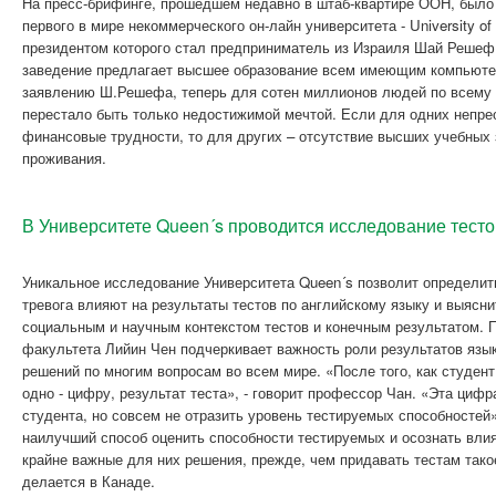
На пресс-брифинге, прошедшем недавно в штаб-квартире ООН, было
первого в мире некоммерческого он-лайн университета - University of 
президентом которого стал предприниматель из Израиля Шай Решеф.
заведение предлагает высшее образование всем имеющим компьютер
заявлению Ш.Решефа, теперь для сотен миллионов людей по всему
перестало быть только недостижимой мечтой. Если для одних непр
финансовые трудности, то для других – отсутствие высших учебных 
проживания.
В Университете Queen´s проводится исследование тесто
Уникальное исследование Университета Queen´s позволит определит
тревога влияют на результаты тестов по английскому языку и выясн
социальным и научным контекстом тестов и конечным результатом. 
факультета Лийин Чен подчеркивает важность роли результатов язык
решений по многим вопросам во всем мире. «После того, как студент
одно - цифру, результат теста», - говорит профессор Чан. «Эта ци
студента, но совсем не отразить уровень тестируемых способностей
наилучший способ оценить способности тестируемых и осознать влия
крайне важные для них решения, прежде, чем придавать тестам такое
делается в Канаде.