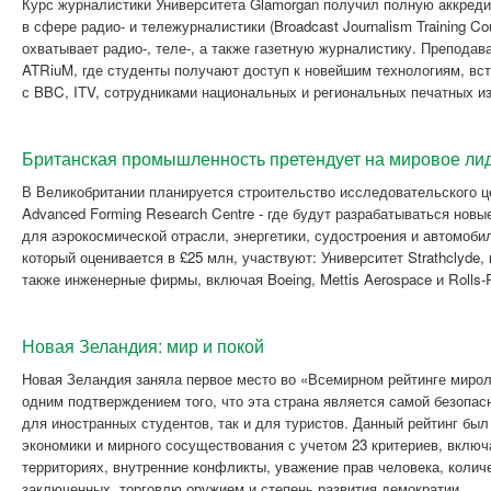
Курс журналистики Университета Glamorgan получил полную аккред
в сфере радио- и тележурналистики (Broadcast Journalism Training Cou
охватывает радио-, теле-, а также газетную журналистику. Преподав
ATRiuM, где студенты получают доступ к новейшим технологиям, в
с BBC, ITV, сотрудниками национальных и региональных печатных и
Британская промышленность претендует на мировое ли
В Великобритании планируется строительство исследовательского це
Advanced Forming Research Centre - где будут разрабатываться нов
для аэрокосмической отрасли, энергетики, судостроения и автомоби
который оценивается в £25 млн, участвуют: Университет Strathclyde, к
также инженерные фирмы, включая Boeing, Mettis Aerospace и Rolls-
Новая Зеландия: мир и покой
Новая Зеландия заняла первое место во «Всемирном рейтинге мирол
одним подтверждением того, что эта страна является самой безопасн
для иностранных студентов, так и для туристов. Данный рейтинг был
экономики и мирного сосуществования с учетом 23 критериев, вклю
территориях, внутренние конфликты, уважение прав человека, колич
заключенных, торговлю оружием и степень развития демократии.